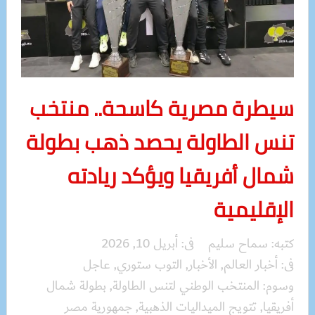
سيطرة مصرية كاسحة.. منتخب
تنس الطاولة يحصد ذهب بطولة
شمال أفريقيا ويؤكد ريادته
الإقليمية
كتبه:
سماح سليم
فى:
أبريل 10, 2026
فى:
أخبار العالم
,
الأخبار
,
التوب ستوري
,
عاجل
وسوم:
المنتخب الوطني لتنس الطاولة
,
بطولة شمال
أفريقيا
,
تتويج الميداليات الذهبية
,
جمهورية مصر