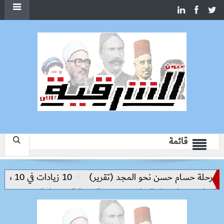
قائمة
حلة حسام حسن نحو المجد (تقرير)
10 زيادات في 10 سنوات.. هل حان الوقت لرفع دعم البنزين نهائيا؟
ليم مفتاح بناء السلام وتحقيق التنمية المستدامة