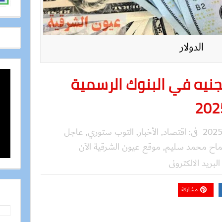
الدولار
لجنيه في البنوك الرسمية
فى:
اقتصاد
,
الأخبار
,
التوب ستوري
,
عاجل
اح محمد سليم
,
موقع عيون الشرقية الآن
البريد الالكترونى
مشاركة