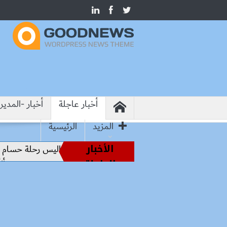
أخبار عاجلة
أخبار -المدير
المزيد
الرئيسية
الأخبار
ساطير الملاعب إلى قيادة الفراعنة.. كواليس رحلة حسام حسن نحو 
العاجلة
ية تواصل استقبال القمح المحلي وتحقق توريد 678 ألفًا و66 طنًا و500 كيلو