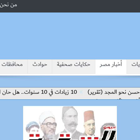
من نحن
يات
أخبار مصر
حكايات صحفية
حوادث
محافظات
المجد (تقرير)
10 زيادات في 10 سنوات.. هل حان الوقت لرفع دعم البنزين نهائيا؟