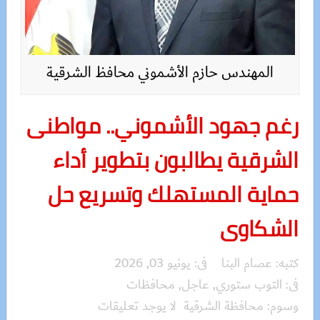
المهندس حازم الأشموني محافظ الشرقية
رغم جهود الأشموني.. مواطنى
الشرقية يطالبون بتطوير أداء
حماية المستهلك وتسريع حل
الشكاوى
كتبه:
عصام البنا
فى:
يونيو 03, 2026
فى:
التوب ستوري
,
عاجل
,
محافظات
وسوم:
محافظة الشرقية
لا يوجد تعليقات