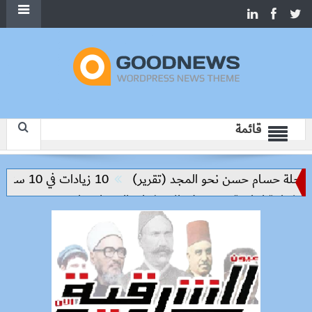
قائمة
 حسام حسن نحو المجد (تقرير)
10 زيادات في 10 سنوات.. هل حان الوقت لرفع دعم البنزين نهائيا؟
نتاجية ترتكز على الاستثمار والتكنولوجيا