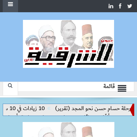
قائمة
حلة حسام حسن نحو المجد (تقرير)
10 زيادات في 10 سنوات.. هل حان الوقت لرفع دعم البنزين نهائيا؟
لو
حملات بيطرية بأسوان لتحصين 