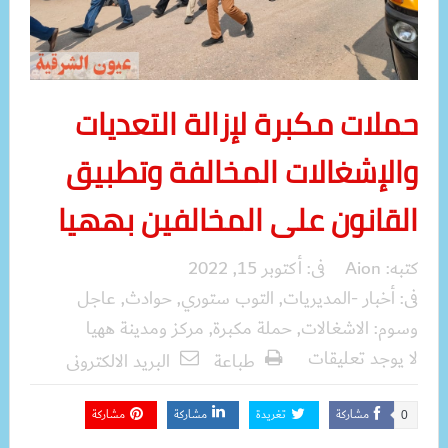
حملات مكبرة لإزالة التعديات
والإشغالات المخالفة وتطبيق
القانون على المخالفين بههيا
كتبه:
Aion
فى:
أكتوبر 15, 2022
فى:
أخبار -المديريات
,
التوب ستوري
,
حوادث
,
عاجل
وسوم:
الاشغالات
,
حملة مكبرة
,
مركز ومدينة ههيا
لا يوجد تعليقات
طباعة
البريد الالكترونى
مشاركة
تغريدة
مشاركة
مشاركة
0