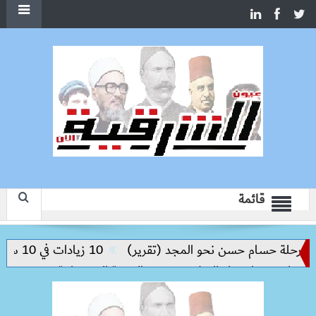
قائمة
لة حسام حسن نحو المجد (تقرير)
10 زيادات في 10 سنوات.. هل حان الوقت لرفع دعم البنزين نهائيا؟
يم مفتاح بناء السلام وتحقيق التنمية المستدامة