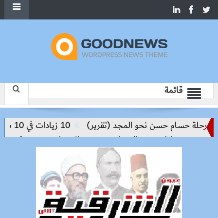
قائمة
لة حسام حسن نحو المجد (تقرير)
10 زيادات في 10 سنوات.. هل حان الوقت لرفع دعم البنزين نهائيا؟
 من مخاطر مرض السعار
وزيرة الإسكان تسرّع توفيق أوضاع أر