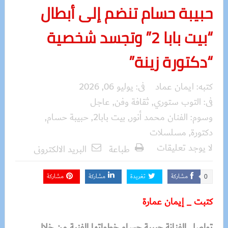
حبيبة حسام تنضم إلى أبطال
“بيت بابا 2” وتجسد شخصية
“دكتورة زينة”
كتبه:
ايمان عماد
فى:
يوليو 06, 2026
فى:
التوب ستوري
,
ثقافة وفن
,
عاجل
وسوم:
الفنان محمد أنور
,
بيت بابا2
,
حبيبة حسام
,
دكتورة
,
مسلسلات
لا يوجد تعليقات
طباعة
البريد الالكترونى
مشاركة
تغريدة
مشاركة
مشاركة
0
كتبت _ إيمان عمارة
تواصل الفنانة حبيبة حسام خطواتها الفنية من خلال