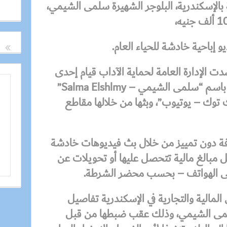
الإسكندرية، البلوجر الشهيرة سلمى الشيمي،
 إباحية خادشة للحياء العام.
ت الإدارة العامة لحماية الآداب قيام إحدى
ي باسم “سلمى الشيمي –
Salma Elshlmy
”
توك – يوتيوب”، وبثها من خلالها مقاطع
افة دون تمييز من خلال بث فيديوهات خادشة
ل مبالغ مالية تتحصل عليها أو تحويلات عن
على الهواتف – بحسب محضر الشرطة.
مالية والتجارية في الإسكندرية تفاصيل
سلمى الشيمي، وذلك عقب ضبطها من قبل