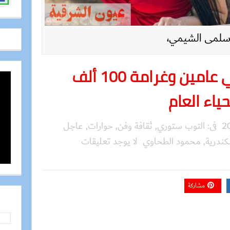
لمى الشيمي،
حبس سلمى الشيمي عامين وغرامة 100 ألف
اء العام
فى:
التوب ستوري
,
ثقافة وفن
,
حوارات
,
عاجل
كندرية
,
محمود الطحاوي
لا يوجد تعليقات
مشاركة