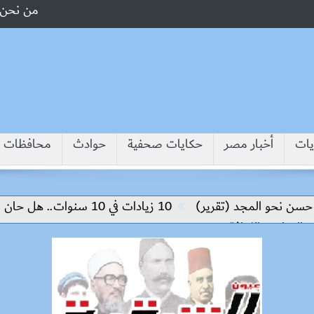
من نحن
يات
أخبار مصر
حكايات صحفية
حوادث
محافظات
المجد (تقرير)
10 زيادات في 10 سنوات.. هل حان الوقت لرفع دعم البنزين نهائيا؟
الثقافة