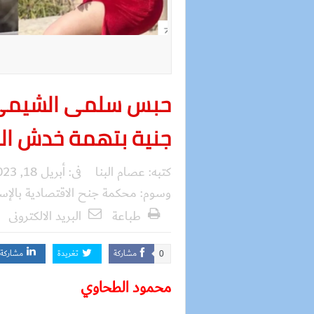
س
جنية بتهمة خدش الحي
كتبه:
عصام البنا
فى:
أبريل 18, 2023
وسوم:
محكمة جنح الاقتصادية بالإس
طباعة
البريد الالكترونى
مشاركة
تغريدة
مشاركة
0
محمود الطحاوي