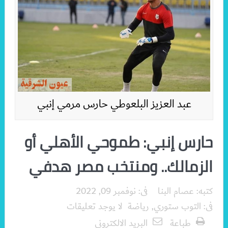
عبد العزيز البلعوطي حارس مرمي إنبي
حارس إنبي: طموحي الأهلي أو
الزمالك.. ومنتخب مصر هدفي
كتبه:
عصام البنا
فى:
نوفمبر 09, 2022
فى:
التوب ستوري
,
رياضة
لا يوجد تعليقات
طباعة
البريد الالكترونى