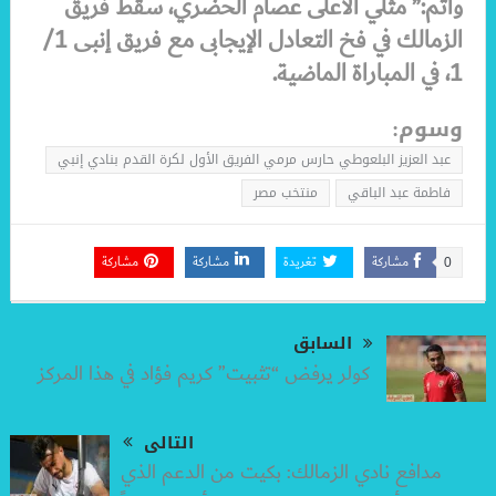
وأتم:” مثلي الأعلى عصام الحضري، سقط فريق
الزمالك في فخ التعادل الإيجابى مع فريق إنبى 1/
1، في المباراة الماضية
.
وسوم:
عبد العزيز البلعوطي حارس مرمي الفريق الأول لكرة القدم بنادي إنبي
فاطمة عبد الباقي
منتخب مصر
مشاركة
تغريدة
مشاركة
مشاركة
0
السابق
كولر يرفض “تثبيت” كريم فؤاد في هذا المركز
التالى
مدافع نادي الزمالك: بكيت من الدعم الذي