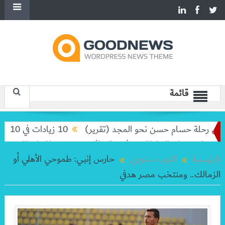
قائمة
 رحلة حسام حسن نحو المجد (تقرير)
10 زيادات في 10 سنوات.. هل حان الوقت لرفع دعم البنزين نهائيا؟
ا تودعان البطولة من ثمن النهائي
بعد رحلة طويلة.. ميسي يعود
الرئيسية
التوب ستوري
حارس إنبي: طموحي الأهلي أو
الزمالك.. ومنتخب مصر هدفي