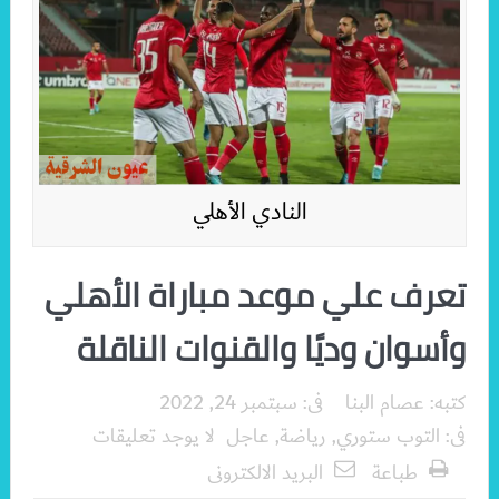
النادي الأهلي
تعرف علي موعد مباراة الأهلي
وأسوان وديًا والقنوات الناقلة
كتبه:
عصام البنا
فى:
سبتمبر 24, 2022
فى:
التوب ستوري
,
رياضة
,
عاجل
لا يوجد تعليقات
طباعة
البريد الالكترونى