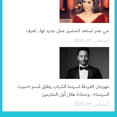
مي عمر تستعد لتحضير عمل جديد لها.. تعرف
أغسطس 09, 2026
مهرجان الغردقة لسينما الشباب يطلق قسم «صوت
السينما».. وحمادة هلال أول المكرمين
أغسطس 09, 2026