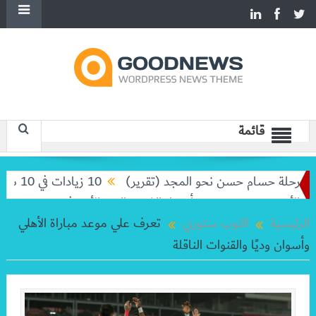
قائمة
حلة حسام حسن نحو المجد (تقرير)
10 زيادات في 10 سنوات.. هل حان الوقت لرفع دعم البنزين نهائيا؟
202
أسعار الذهب اليوم الأحد في مصر 9 -8-2026
الرئيسية
التوب ستوري
تعرف علي موعد مباراة الأهلي
وأسوان وديًا والقنوات الناقلة