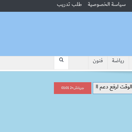
سياسة الخصوصية
طلب تدريب
رياضة
فنون
“جبروت امرأة”.. مارست الرذيلة أمام زوج
جرينتش+2 01:01