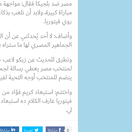
مصر ضد بلجيكا فقال: مواجهة م
مباراة كبيرة، ولابد أن نلعب ب
روي فيتوريا.
وأضاف: لا أحد يُحدثني عن أن الو
الجماهير المصري لها ما ستراه ف
وتطرق للحديث عن زيكو لاعب ح
لمنتخب مصر يعطي رسالة لجمي
ينضم للمنتخب أوجه التحية لفيتور
واختتم: استبعاد كريم فؤاد من
فيتوريا عارف الكلام ده استبعاد
لي.
مشاركة
تغريدة
مشاركة
0