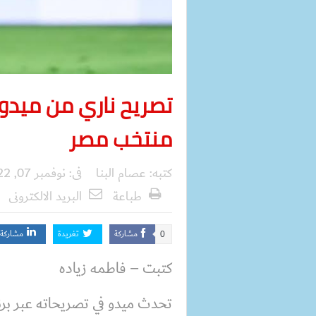
تصريح ناري من ميدو
منتخب مصر
كتبه:
عصام البنا
فى:
نوفمبر 07, 2022
طباعة
البريد الالكترونى
مشاركة
تغريدة
مشاركة
0
كتبت – فاطمه زياده
تحدث ميدو في تصريحاته عبر برنا