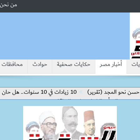
من نحن
يات
أخبار مصر
حكايات صحفية
حوادث
محافظات
 المجد (تقرير)
10 زيادات في 10 سنوات.. هل حان الوقت لرفع دعم البنزين نهائيا؟
المرأة والشباب وذوي الإعاقة