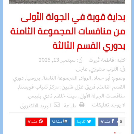
بداية قوية في الجولة الأولى
من منافسات المجموعة الثامنة
بدوري القسم الثالثة
كتبه:
فاطمة ثروت
فى:
سبتمبر 13, 2025
فى:
التوب ستوري
,
عاجل
وسوم:
أبو حماد
,
الرواد
,
المجموعة الثامنة
,
بروسيا
,
دوري
القسم الثالث
,
فريق غزل شبين
,
مركز شباب قويسنا
,
منافسات الجولة الأولى
,
ميت خلف
,
نادي بلبيس
لا يوجد تعليقات
طباعة
البريد الالكترونى
مشاركة
تغريدة
مشاركة
مشاركة
0