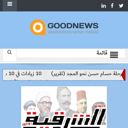
قائمة
لة حسام حسن نحو المجد (تقرير)
10 زيادات في 10 سنوات.. هل حان الوقت لرفع دعم البنزين نهائيا؟
 ومحمود مصطفى طه يقود مسيرة التطوير والتميز الأكاديمي