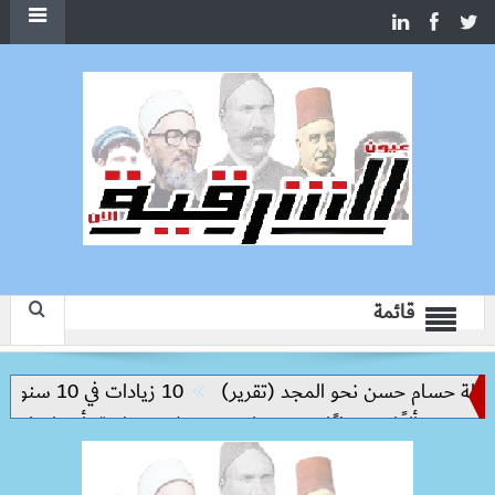
قائمة
سام حسن نحو المجد (تقرير)
10 زيادات في 10 سنوات.. هل حان الوقت لرفع دعم البنزين نهائيا؟
حملات بيطرية بأسوان لتحصين الكل