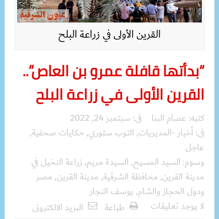
القرين الأولى في زراعة البلح
“بدأتها قافلة عمرو بن العاص”..
القرين الأولى في زراعة البلح
كتبه:
عصام البنا
فى:
سبتمبر 24, 2022
فى:
أخبار -المديريات
,
التوب ستوري
,
حكايات صحفية
,
عاجل
وسوم:
السيد المسيح
,
السيدة مريم
,
زراعة النخيل في
مدينة القرين
,
محافظة الشرقية
,
مدينة القرين
,
مصر
ودول الحجاز والشام
,
يوسف النجار
لا يوجد تعليقات
طباعة
البريد الالكترونى