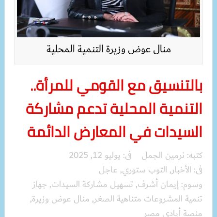
منال عوض وزيرة التنمية المحلية
بالتنسيق مع القومي للمرأة..
التنمية المحلية تدعم مشاركة
السيدات في المعارض الدائمة
كتبه:
نرمين الجمل
فى:
يوليو 12, 2025
فى:
الأخبار
,
التوب ستوري
,
عاجل
وسوم:
إيمان أشرف
,
تسهيل مشاركة السيدات
,
جهاز
تنمية المشروعات متناهية الصغر
,
منال عوض وزيرة
,
منصة أيادي مصر