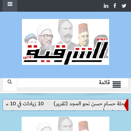
قائمة
ة حسام حسن نحو المجد (تقرير)
10 زيادات في 10 سنوات.. هل حان الوقت لرفع دعم البنزين نهائيا؟
وفتح أسواق جديدة للصناعات الإبداعية
رئيس “الرعاية الصحية” من تركيا: تدريب 20 طب