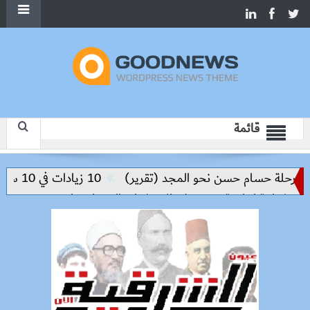
قائمة
حلة حسام حسن نحو المجد (تقرير)
10 زيادات في 10 سنوات.. هل حان الوقت لرفع دعم البنزين نهائيا؟
ة إنتاجية ترتكز على الاستثمار والتكنولوجيا