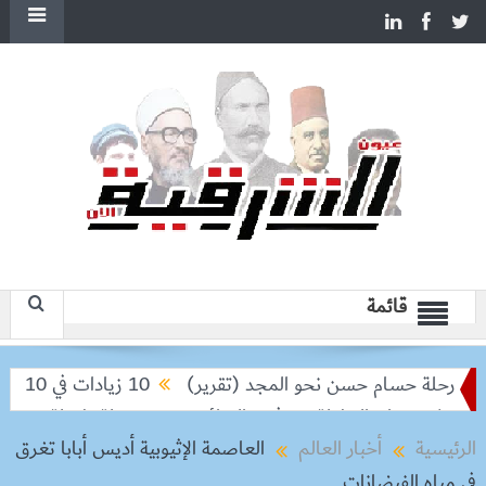
قائمة
رحلة حسام حسن نحو المجد (تقرير)
10 زيادات في 10 سنوات.. هل حان الوقت لرفع دعم البنزين نهائيا؟
 تودعان البطولة من ثمن النهائي
بعد رحلة طويلة.. ميسي يعود 
الرئيسية
أخبار العالم
العاصمة الإثيوبية أديس أبابا تغرق
في مياه الفيضانات