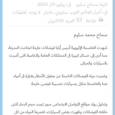
كتبه:
سماح سليم
فى:
يوليو 25, 2025
فى:
أخبار العالم
,
التوب ستوري
,
عاجل
لا يوجد تعليقات
طباعة
البريد الالكترونى
سماح محمد سليم
شهدت العاصمة الإثيوبية أديس أبابا فيضانات عارمة اجتاحت المدينة،
مما أدى إلى خسائر كبيرة فى الممتلكات العامة والخاصة، التى أضرت
بالسيارات والمبانى.
وغمرت مياه الفيضانات الناجمة عن هطول الأمطار بغزارة فى أحياء
عدة بالعاصمة منازل وسيارات متسببة فوضى عارمة.
وتداول رواد مواقع التواصل الاجتماعى صور ترصد حجم الدمار الذى
خلفته الفيضانات وظهرت بعض السيارات، تغمرها المياه من كل