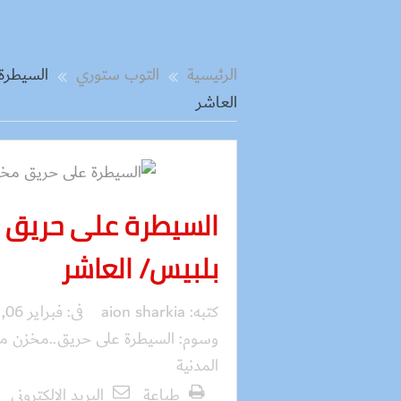
الرئيسية
التوب ستوري
السيطرة
العاشر
السيطرة على حريق 
بلبيس/ العاشر
كتبه:
aion sharkia
فى:
فبراير 06, 2019
وسوم:
السيطرة على حريق..مخزن مخ
المدنية
طباعة
البريد الالكترونى