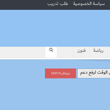
سياسة الخصوصية
طلب تدريب
رياضة
فنون
“جبروت امرأة”.. مارست الرذيلة أما
جرينتش+2 12:37