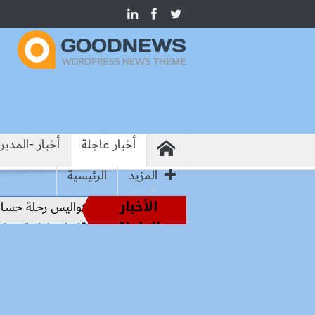
أخبار عاجلة
أخبار -المدير
المزيد
الرئيسية
الأخبار
من أساطير الملاعب إلى قيادة الفراعنة.. كواليس رحلة حسام حس
العاجلة
آرسنال يحسم صفقة برونو غيماريش.. أرقام استثنائية تكشف ق