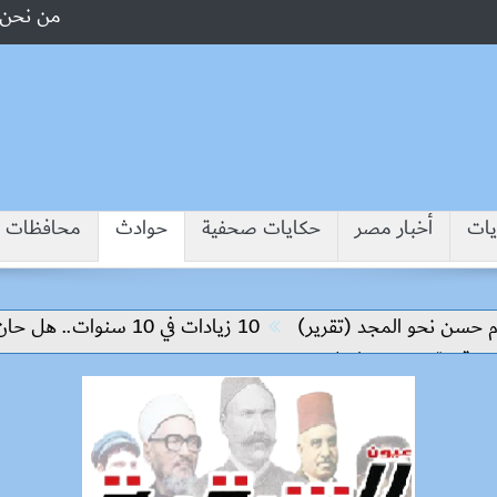
من نحن
يات
أخبار مصر
حكايات صحفية
حوادث
محافظات
ن نحو المجد (تقرير)
10 زيادات في 10 سنوات.. هل حان الوقت لرفع دعم البنزين نهائيا؟
يمة نجم نيوكاسل