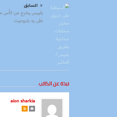
السابق
بلبيس يخرج من كأس م
على يد بتروجيت
نبذة عن الكاتب
aion sharkia