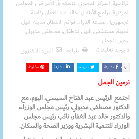
الرئاسية
,
المركز المصري للتحكم في الأمراض
,
المعامل
المركزية
,
برامج الأطفال
,
خالد عبد الغفار
,
رئاسة
الجمهورية
,
صناعة الدواء
,
قوائم الانتظار
,
مدينة النيل
الطبية
,
مستشفى النيل للأطفال
,
مصطفى مدبولي
,
نرمين الجمل
لا يوجد تعليقات
طباعة
البريد الالكترونى
مشاركة
تغريدة
مشاركة
مشاركة
0
نرمين الجمل
اجتمع الرئيس عبد الفتاح السيسي، اليوم، مع
الدكتور مصطفى مدبولي، رئيس مجلس الوزراء،
والدكتور خالد عبد الغفار، نائب رئيس مجلس
الوزراء للتنمية البشرية ووزير الصحة والسكان.