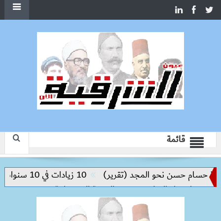
قائمة
سام حسن نحو المجد (تقرير)
10 زيادات في 10 سنوات.. هل حان الوقت لرفع دعم البنزين نهائيا؟
تاح بناء السلام وتحقيق التنمية المستدامة