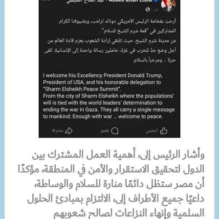
وأشار الرئيس إلى، أهمية العمل المشترك بين
الدول لتحقيق الاستقرار والأمن في المنطقة، مؤكدًا
أن مصر ستظل دائمًا منارة للسلام والوساطة،
داعيًا جميع الأطراف إلى، الالتزام بمبادئ الحلول
السلمية وإنهاء النزاعات لصالح شعوبهم