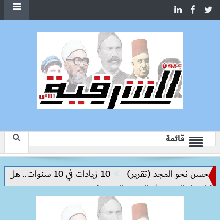
قائمة
ن نحو المجد (تقرير)
10 زيادات في 10 سنوات.. هل حان الوقت لرفع دعم البنزين نهائيا؟