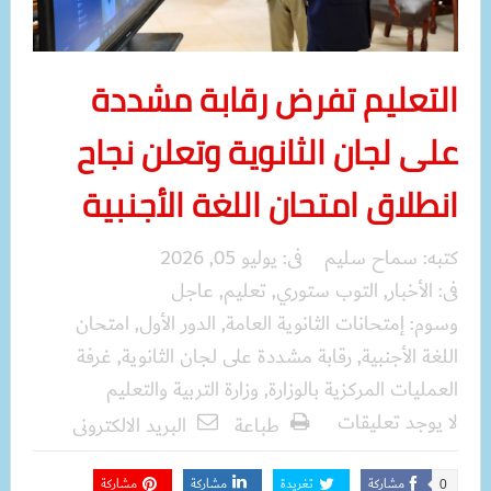
التعليم تفرض رقابة مشددة
على لجان الثانوية وتعلن نجاح
انطلاق امتحان اللغة الأجنبية
كتبه:
سماح سليم
فى:
يوليو 05, 2026
فى:
الأخبار
,
التوب ستوري
,
تعليم
,
عاجل
وسوم:
إمتحانات الثانوية العامة
,
الدور الأول
,
امتحان
اللغة الأجنبية
,
رقابة مشددة على لجان الثانوية
,
غرفة
العمليات المركزية بالوزارة
,
وزارة التربية والتعليم
لا يوجد تعليقات
طباعة
البريد الالكترونى
مشاركة
تغريدة
مشاركة
مشاركة
0