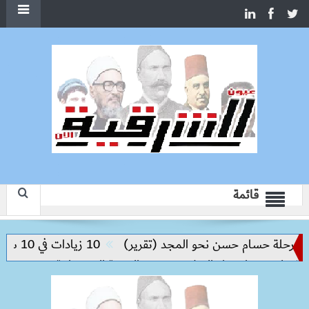
قائمة
لة حسام حسن نحو المجد (تقرير)
10 زيادات في 10 سنوات.. هل حان الوقت لرفع دعم البنزين نهائيا؟
يم مفتاح بناء السلام وتحقيق التنمية المستدامة