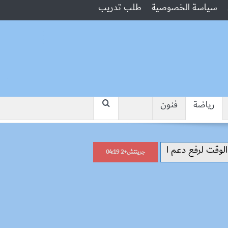
سياسة الخصوصية
طلب تدريب
رياضة
فنون
“جبروت امرأة”.. مارست الرذيلة أمام زوجه
جرينتش+2 04:19