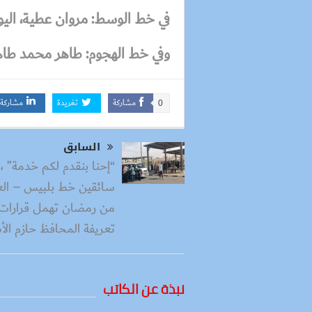
في خط الوسط: مروان عطية، اليو 
وفي خط الهجوم: طاهر محمد طاهر،
مشاركة
تغريدة
مشاركة
0
السابق
“إحنا بنقدم لكم خدمة” ،
سائقين خط بلبيس – ال
من رمضان تهمل قرارات
تعريفة المحافظ حازم الأ
نبذة عن الكاتب