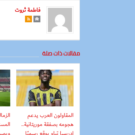
فاطمة ثروت
مقالات ذات صلة
المقاولون العرب يدعم
الزما
هجومه بصفقة موريتانية..
المست
إدريسا تيام يوقع رسميًا