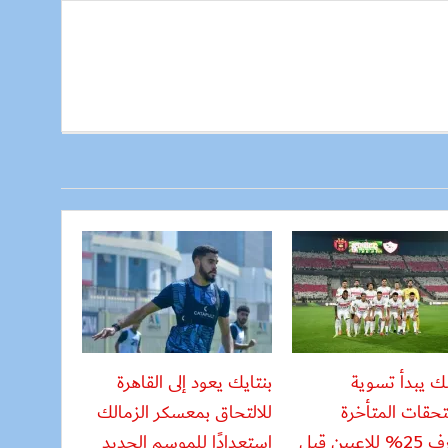
لك يبدأ تسوية
بنتايك يعود إلى القاهرة
حقات المتأخرة
للالتحاق بمعسكر الزمالك
ويصرف 25% للاعبين قبل
استعدادًا للموسم الجديد