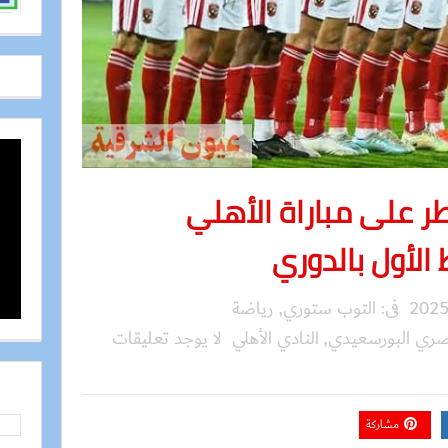
ر على مباراة الأهلي
لأول بالدوري
فى:
التوب ستوري
,
رياضة
صري البورسعيدي
,
النادي الأهلي
لا يوجد تعليقات
مشاركة