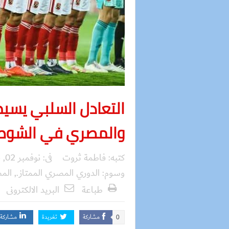
التعادل السلبي يسيط
والمصري في الشوط ا
كتبه:
فاطمة ثروت
فى:
نوفمبر 02, 2025
وسوم:
الدوري المصري الممتاز.
,
الم
طباعة
البريد الالكترونى
مشاركة
تغريدة
مشاركة
0