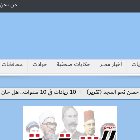
من نحن
يات
أخبار مصر
حكايات صحفية
حوادث
محافظات
 المجد (تقرير)
10 زيادات في 10 سنوات.. هل حان الوقت لرفع دعم البنزين نهائيا؟