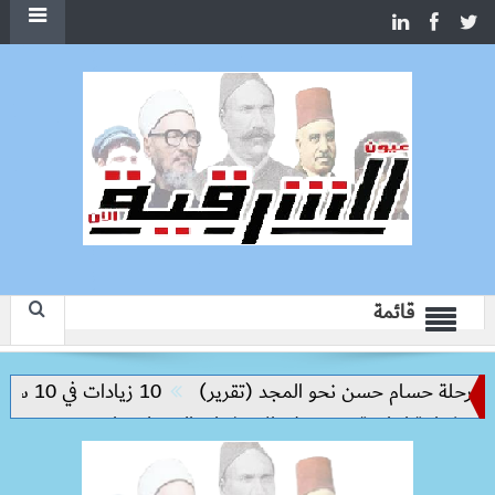
قائمة
حلة حسام حسن نحو المجد (تقرير)
10 زيادات في 10 سنوات.. هل حان الوقت لرفع دعم البنزين نهائيا؟
ة إنتاجية ترتكز على الاستثمار والتكنولوجيا