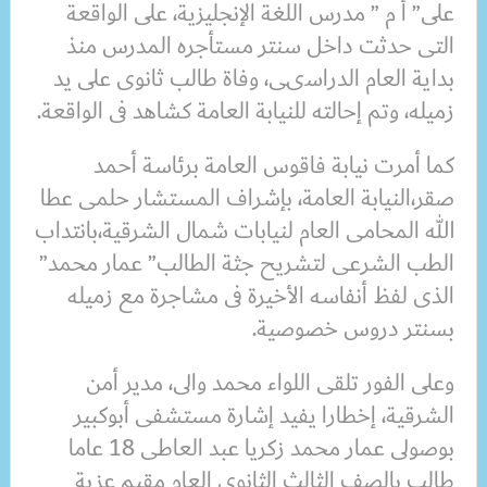
على” أ م ” مدرس اللغة الإنجليزية، على الواقعة
التى حدثت داخل سنتر مستأجره المدرس منذ
بداية العام الدراسىى، وفاة طالب ثانوى على يد
زميله، وتم إحالته للنيابة العامة كشاهد فى الواقعة.
كما أمرت نيابة فاقوس العامة برئاسة أحمد
صقر،النيابة العامة، بإشراف المستشار حلمى عطا
الله المحامى العام لنيابات شمال الشرقية،بانتداب
الطب الشرعى لتشريح جثة الطالب” عمار محمد”
الذى لفظ أنفاسه الأخيرة فى مشاجرة مع زميله
بسنتر دروس خصوصية.
وعلى الفور تلقى اللواء محمد والى، مدير أمن
الشرقية، إخطارا يفيد إشارة مستشفى أبوكبير
بوصولى عمار محمد زكريا عبد العاطى 18 عاما
طالب بالصف الثالث الثانوى العام مقيم عزبة