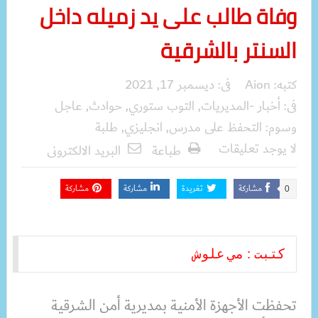
وفاة طالب على يد زميله داخل
السنتر بالشرقية
كتبه:
Aion
فى:
ديسمبر 17, 2021
فى:
أخبار -المديريات
,
التوب ستوري
,
حوادث
,
عاجل
وسوم:
التحفظ على مدرس
,
انجليزي
,
طلبة
لا يوجد تعليقات
طباعة
البريد الالكترونى
مشاركة
تغريدة
مشاركة
مشاركة
0
كتبت : مي علوش
تحفظت الأجهزة الأمنية بمديرية أمن الشرقية