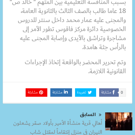
بسبب المنافسة التعليمية بين المتهم ” خالد ص”
18 عاما طالب بالصف الثالث بالثانوية العامة،
والمجنى عليه عمار محمد داخل سنتر للدروس
الخصوصية دائرة مركز فاقوس تطور الأمر إلى
مشاجرة وتراشق بالأيدى وإصابة المجنى عليه
بالرأس جثة هامدة.
وتم تحرير المحضر بالواقعة إتخاذ الإجراءات
القانونية اللازمة.
مشاركة
تغريدة
مشاركة
مشاركة
0
السابق
أهالي قرية منشأة الأمير بأولاد صقر يشعلون
النيران في منزل إنتقاماً لمقتل شاب