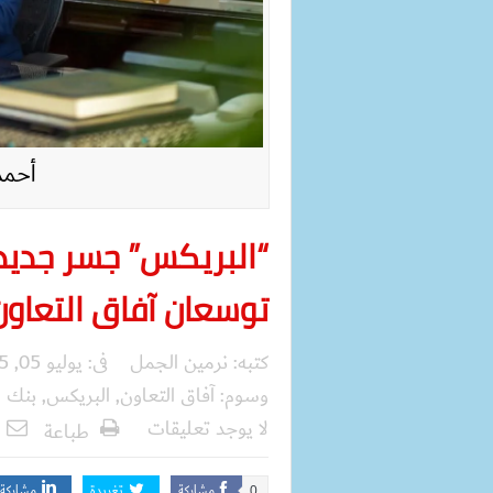
أحمد
“البريكس” جسر جديد 
توسعان آفاق التعاون
كتبه:
نرمين الجمل
فى:
يوليو 05, 2025
وسوم:
آفاق التعاون
,
البريكس
,
بنك ا
لا يوجد تعليقات
طباعة
مشاركة
تغريدة
مشاركة
0