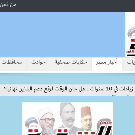
من نحن
يات
أخبار مصر
حكايات صحفية
حوادث
محافظات
“جبروت 
أكاديمي