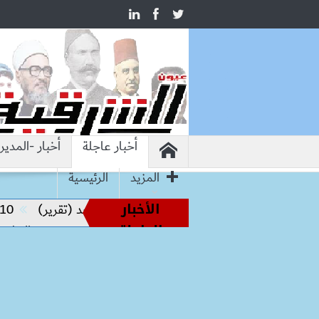
أخبار عاجلة
أخبار -المدير
المزيد
الرئيسية
الأخبار
نة.. كواليس رحلة حسام حسن نحو المجد (تقرير)
10 زيادات في 10 سنوات.. هل حان الوقت لرفع دعم البنزين نهائيا؟
العاجلة
دتها العلمية.. ومحمود مصطفى طه يقود مسيرة التطوير والتميز ال