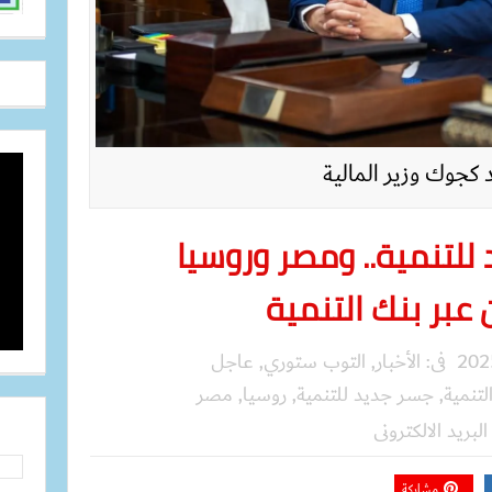
 كجوك وزير المالية
للتنمية.. ومصر وروسيا
 عبر بنك التنمية
فى:
الأخبار
,
التوب ستوري
,
عاجل
لتنمية
,
جسر جديد للتنمية
,
روسيا
,
مصر
البريد الالكترونى
مشاركة