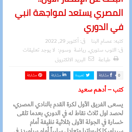
المصري يستعد لمواجهة انبي
في الدوري
كتبه:
عصام البنا
فى:
أكتوبر 29, 2022
فى:
التوب ستوري
,
رياضة
وسوم:
لا يوجد تعليقات
طباعة
البريد الالكترونى
مشاركة
تغريدة
مشاركة
مشاركة
0
كتب – أدهـم سعـيد
يسعى الفريق الأول لكرة القدم بالنادي المصري،
لحصد اول ثلاث نقاط له في الدوري بعدما تلقى
خسارة في الجولة الأولى بثلاثية نظيفة أمام
سيراميكا كليوباترا وتعادل سلبياً أمام بيراميدز في