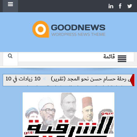
قائمة
 رحلة حسام حسن نحو المجد (تقرير)
10 زيادات في 10 سنوات.. هل حان الوقت لرفع دعم البنزين نهائيا؟
راكة إنتاجية ترتكز على الاستثمار والتكنولوجيا