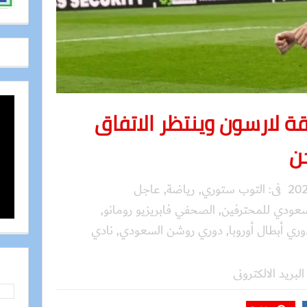
 لارسون وينتظر الاتفاق
ن
فى:
التوب ستوري
,
رياضة
,
عاجل
سعودي للمحترفين
,
الصحفي فابريزيو رومانو
,
وري أبطال أوروبا
,
دوري روشن السعودي
,
نادي
البريد الالكترونى