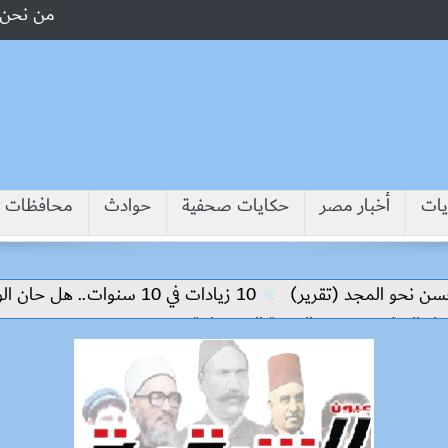
من نحن
يات
أخبار مصر
حكايات صحفية
حوادث
محافظات
مجد (تقرير)
10 زيادات في 10 سنوات.. هل حان الوقت لرفع دعم البنزين نهائيا؟
م وتحقيق التنمية المستدامة