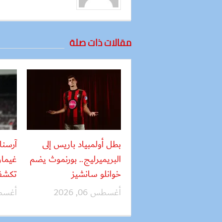
مقالات ذات صلة
بطل أولمبياد باريس إلى
آرسنا
البريميرليج.. بورنموث يضم
غيمار
خوانلو سانشيز
تكشف
أغسطس 06, 2026
أغسطس 05