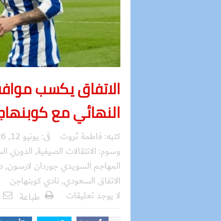
الاتفاق يكسب موافقة
النهائي مع كوبنهاج
كتبه:
فاطمة ثروت
فى:
يونيو 12, 2026
وسوم:
الانتقالات الصيفية
,
الدوري ال
المهاجم السويدي جوردان لارسون
,
د
الاتفاق السعودي
,
نادي كوبنهاجن
لا يوجد تعليقات
طباعة