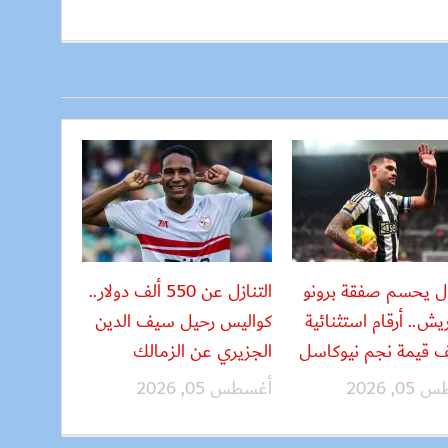
ل يحسم صفقة برونو
التنازل عن 550 ألف دولار..
يش.. أرقام استثنائية
كواليس رحيل سيف الدين
 قيمة نجم نيوكاسل
الجزيري عن الزمالك
, 2026
أغسطس 05, 2026