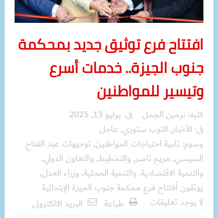
افتتاح فرع توثيق جديد بمحكمة
جنوب الجيزة.. خدمات أسرع
وتيسير للمواطنين
كتبه:
نرمين الجمل
فى:
يوليو 13, 2025
فى:
الأخبار
,
التوب ستوري
,
عاجل
وسوم:
تلبية احتياجات المواطنين
,
توجيهات عبد الفتاح
السيسي
,
مريم ناصر
,
والتخطيط
,
والتعاون الدولي
,
والتنمية الاقتصادية
,
والتنمية المحلية
,
وزراء العدل
,
يوثقون أفتتاح فرع محكمة جنوب الجيزة الإبتدائية
لا يوجد تعليقات
طباعة
البريد الالكترونى