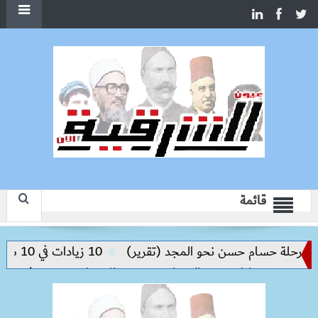
قائمة
حلة حسام حسن نحو المجد (تقرير)
10 زيادات في 10 سنوات.. هل حان الوقت لرفع دعم البنزين نهائيا؟
 من مخاطر مرض السعار
وزيرة الإسكان تسرّع توفيق أوضاع أر