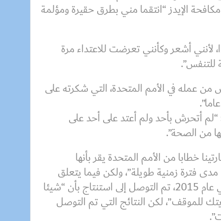
مكافحة الإيدز “انتقما مني بطرق حقيرة ومؤلمة
 لأنني أشعر وكأنني تعرضت للاعتداء مرة
 للتنفس”.
لويز لوريس من عمله في الأمم المتحدة، التي شكرته على
“لم أتحرش بأحد ولم أعتد على أحد على
ها من الصحة”.
 2021، تلقت مارتينا خطابا من الأمم المتحدة يقر بأنها
ى فترة زمنية طويلة”، ولكن فيما يتعلق
بمزاعم تعرضها للاعتداء الجنسي عام 2015، تم التوصل إلى استنتاج بأن “شيئا
ك للموقف”، لكن النتائج التي تم التوصل
ت”.