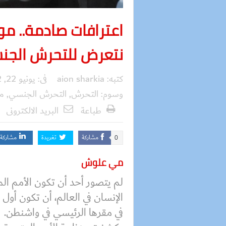
اعترافات صادمة.. م
نتعرض للتحرش الجن
كتبه:
aion sharkia
فى:
يونيو 22, 2022
وسوم:
التحرش
,
التحرش الجنسي
,
من
طباعة
البريد الالكترونى
مشاركة
تغريدة
مشاركة
0
مي علوش
لم يتصور أحد أن تكون الأمم الم
الإنسان في العالم، أن تكون أو
في مقرها الرئيسي في واشنطن.