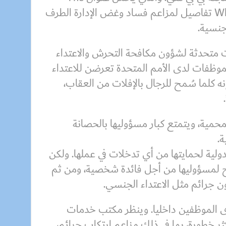
Whistleblowers: Inside the UN تفاصيل لمزاعم فساد وغض الإدارة الطرف
جنسية.
نت متحدثة لشؤون مكافحة التحرش والاعتداء
ام 2018 إن هناك موظفات لدى الأمم المتحدة تعرضن للاعتداء
ه كلما سُمح للرجال بالإفلات من العقاب،
محمية، ويتمتع كبار مسؤوليها بالحصانة
ة.
ولية لحمايتها من أي تدخلات في عملها. ولكن
منح لمسؤوليها من أجل فائدة شخصية، ومن ثم
ون جرائم مثل الاعتداء الجنسي.
ى الموظفين داخليا. وينظر مكتب خدمات
أكثر خطورة، بما في ذلك مزاعم ارتكاب جرائم،