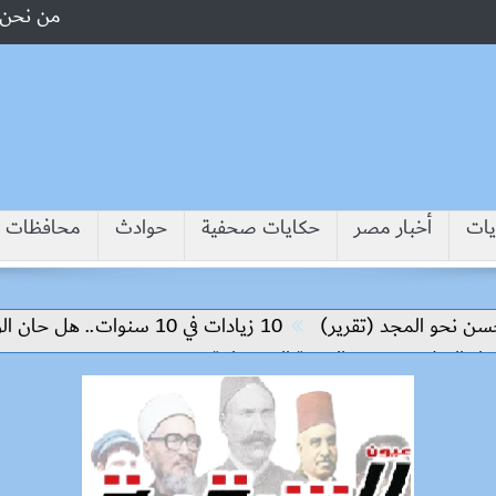
من نحن
يات
أخبار مصر
حكايات صحفية
حوادث
محافظات
مجد (تقرير)
10 زيادات في 10 سنوات.. هل حان الوقت لرفع دعم البنزين نهائيا؟
م وتحقيق التنمية المستدامة