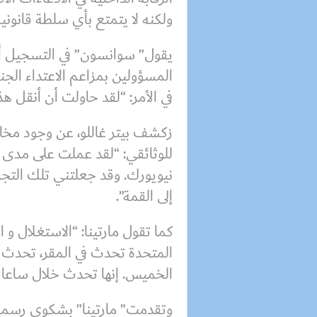
ولكنه لا يتمتع بأي سلطة قانونية
يقول” سوانسون” في التسجيل أيضا
المسؤولين بمزاعم الاعتداء الج
في الأمر: “لقد حاولت أن أنقل ه
زكشف بيتر غاللو، عن وجود مخ
للوثائقي: “لقد عملت على مدى 
نيويورك. وقد جعلتني تلك التجر
إلى القمة”.
كما تقول مارتينا: “الاستغلال و 
المتحدة تحدث في المقر، تحدث في
الخميس. إنها تحدث خلال ساعات
وتقدمت” مارتينا” بشكوى رسمية