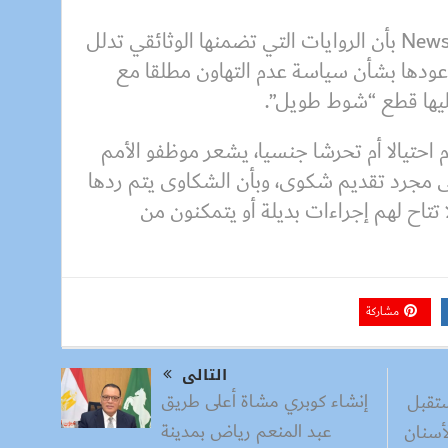
لكن سِن صرحت لبرنامج Newsnight بأن الروايات التي تضمنها الوثائقي تدلل
وعودها بشأن سياسة عدم التهاون مطلقا مع
عليها قطع “شوط طويل”.
 احتيالا أم تحرشا جنسيا، يشعر موظفو الأمم
ى مجرد تقديم شكوى، وبأن الشكاوى يتم ردها
 تتاح لهم إجراءات بديلة أو يتمكنون من
مشاركة
التالى
إنشاء كوبري مشاة أعلى طريق
ستقبل
عبد المنعم رياض بمدينة
أسنان