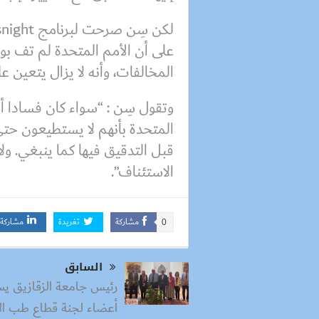
على أن الأمم المتحدة لم تف ب
المخالفات، وأنه لا يزال يتعين 
وتقول سِن : “سواء كان فسادا أم
المتحدة بأنهم لا يستطيعون حت
قبل التدقيق فيها كما ينبغي. ولا
الاستئناف”.
مشاركة
تغريدة
مشاركة
0
السابق
رئيس جامعة الزقازيق ي
أعضاء لجنة قطاع طب ال