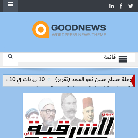
قائمة
حلة حسام حسن نحو المجد (تقرير)
10 زيادات في 10 سنوات.. هل حان الوقت لرفع دعم البنزين نهائيا؟