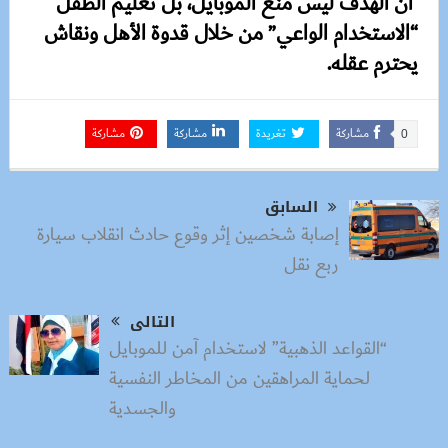
أن الهدف ليس منع الموبايل، بل تعليم الطفل
“الاستخدام الواعي” من خلال قدوة الأهل ونقاش
يحترم عقله.
مشاركة
تغريدة
مشاركة
مشاركة
0
السابق
إصابة شخصين إثر وقوع حادث انقلاب سيارة
ربع نقل
التالى
“القواعد الذهبية” لاستخدام آمن للموبايل
لحماية المراهقين من المخاطر النفسية
والجسدية