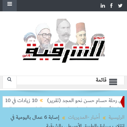
قائمة
 رحلة حسام حسن نحو المجد (تقرير)
10 زيادات في 10 سنوات.. هل حان الوقت لرفع دعم البنزين نهائيا؟
والأزهرية.. وحفاوة واسعة بغراب وعبد الدايم
وزير الخارجية يب
الرئيسية
أخبار -المديريات
إصابة 6 عمال باليومية في
إنقلاب سيارة بالطريق الأوسطي بالشرقية