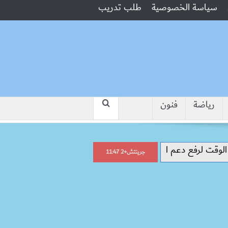
سياسة الخصوصية
طلب تدريب
رياضة
فنون
“جبروت امرأة”.. مارست الرذيلة أمام زوج
جرينتش+2 11:47