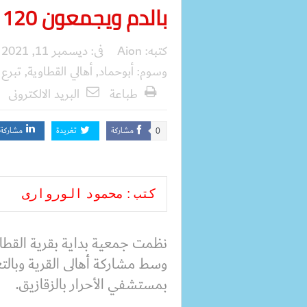
بالدم ويجمعون 120 كيس
كتبه:
Aion
فى:
ديسمبر 11, 2021
وسوم:
أبوحماد
,
أهالي القطاوية
,
تبرع 
طباعة
البريد الالكترونى
مشاركة
تغريدة
مشاركة
0
كتب : محمود الوروارى
نظمت جمعية بداية بقرية القطاوي
وسط مشاركة أهالى القرية وبال
بمستشفي الأحرار بالزقازيق.