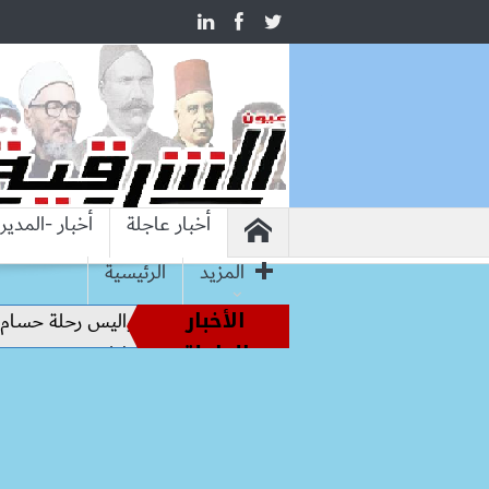
أخبار عاجلة
أخبار -المدير
المزيد
الرئيسية
الأخبار
أساطير الملاعب إلى قيادة الفراعنة.. كواليس رحلة حسام حسن نحو
العاجلة
.. محمد صلاح يرتدي الرقم 10 مع طرابزون سبور ويبعث أول رسالة للجماهير