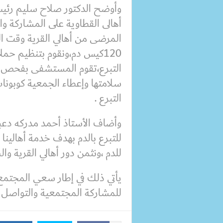
وأوضح الدكتور صلاح سليم رئي
أهالى القطاوية على المشاركة وال
المرضى من أهالي القرية وقت ا
120كيس دم،ونقوم بتنظيم حمل
التبرع،تقوم المستشفى بفحص أكي
سلامتها وإعطاء الجمعية كوبونا
التبرع .
وأضاف الأستاذ أحمد مدركه دع
للتبرع بالدم بهدف خدمة أهالينا
للدم ،ونثمن دور أهالي القرية وال
يأتي ذلك في إطار سعي المجتمع
للمشاركة المجتمعية والتواصل ال