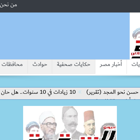
من نحن
يات
أخبار مصر
حكايات صحفية
حوادث
محافظات
 المجد (تقرير)
10 زيادات في 10 سنوات.. هل حان الوقت لرفع دعم البنزين نهائيا؟