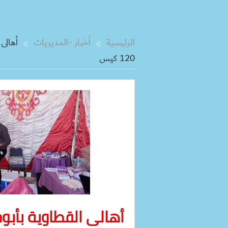
الرئيسية
أخبار -المديريات
أهالى
120 كيس
أهالى القطاوية بأبو