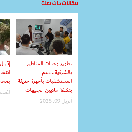
مقالات ذات صلة
تطوير وحدات المناظير
إقبال
بالشرقية.. دعم
انتخا
المستشفيات بأجهزة حديثة
بمحاف
بتكلفة ملايين الجنيهات
أغسطس 04
أبريل 09, 2026