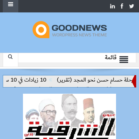
قائمة
لة حسام حسن نحو المجد (تقرير)
10 زيادات في 10 سنوات.. هل حان الوقت لرفع دعم البنزين نهائيا؟
 من مخاطر مرض السعار
وزيرة الإسكان تسرّع توفيق أوضاع أر