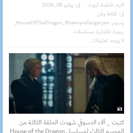
كتبه:
فاطمة ثروت
فى:
يوليو 08, 2026
فى:
ثقافة وفن
وسوم:
RhaenyraTargaryen
,
HouseOfTheDragon
,
رينيرا
,
فانتازيا
,
مسلسلات
لا يوجد تعليقات
كتبت _ آلاء الدسوقي شهدت الحلقة الثالثة من
الموسم الثالث لمسلسل House of the Dragon