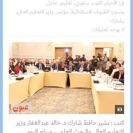
فى:
الأخبار
,
التوب ستوري
,
تعليم
,
عاجل
وسوم:
الظروف الاستثنائية
,
مؤتمر
,
وزير التعليم العالي
,
يشارك
لا يوجد تعليقات
كتب : بشير حافظ شارك د. خالد عبدالغفار وزير
التعليم العالي والبحث العلمي، صباح اليوم