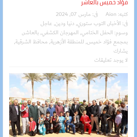
فؤاد خميس بالعاشر
كتبه:
Aion
فى:
مارس 07, 2024
فى:
الأخبار
,
التوب ستوري
,
دنيا ودين
,
عاجل
وسوم:
الحفل الختامي
,
المهرجان الكشفي
,
بالعاشر
,
بمجمع فؤاد خميس
,
للمنطقة الأزهرية
,
محافظ الشرقية
,
يشارك
لا يوجد تعليقات