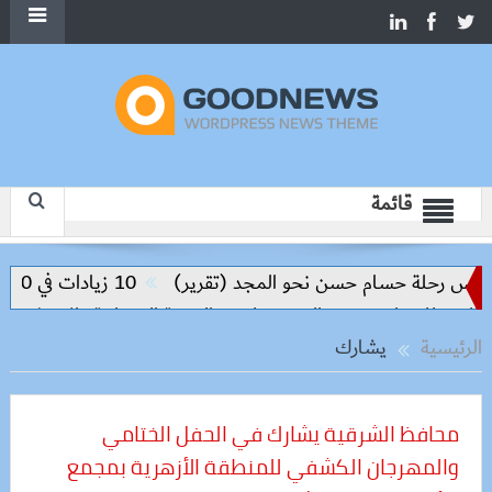
قائمة
يس رحلة حسام حسن نحو المجد (تقرير)
10 زيادات في 10 سنوات.. هل حان الوقت لرفع دعم البنزين نهائيا؟
 للمنيا ويوسف الصديق لدعم التنمية العمرانية والاستثمار
مص
الرئيسية
يشارك
محافظ الشرقية يشارك في الحفل الختامي
والمهرجان الكشفي للمنطقة الأزهرية بمجمع