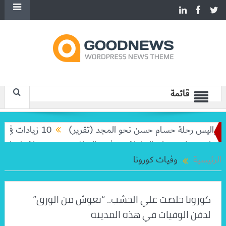
قائمة
كواليس رحلة حسام حسن نحو المجد (تقرير)
10 زيادات في 10 سنوات.. هل حان الوقت لرفع دعم البنزين نهائيا؟
 وبيغولا تودعان البطولة من ثمن النهائي
بعد رحلة طويلة.. مي
الرئيسية
وفيات كورونا
كورونا خلصت علي الخشب.. “نعوش من الورق”
لدفن الوفيات في هذه المدينة