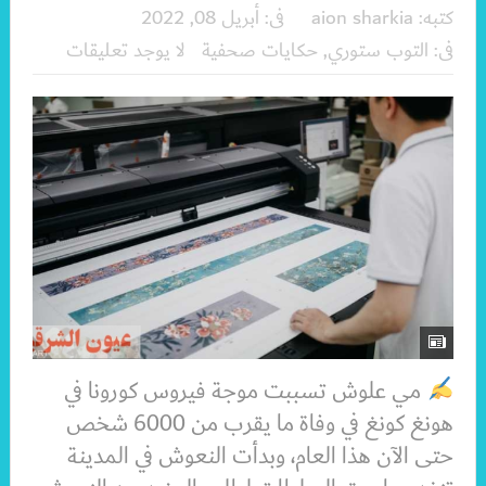
كتبه:
aion sharkia
فى:
أبريل 08, 2022
فى:
التوب ستوري
,
حكايات صحفية
لا يوجد تعليقات
مي علوش تسببت موجة فيروس كورونا في
هونغ كونغ في وفاة ما يقرب من 6000 شخص
حتى الآن هذا العام، وبدأت النعوش في المدينة