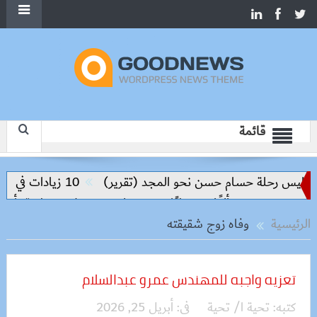
قائمة
واليس رحلة حسام حسن نحو المجد (تقرير)
10 زيادات في 10 سنوات.. هل حان الوقت لرفع دعم البنزين نهائيا؟
نًا و500 كيلو
حملات بيطرية بأسوان 
الرئيسية
وفاه زوج شقيقته
تعزيه واجبه للمهندس عمرو عبدالسلام
كتبه:
تحية ا/ تحية
فى:
أبريل 25, 2026