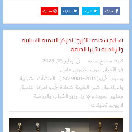
مشاركة
تغريدة
مشاركة
مشاركة
تسليم شهادة “الأيزو” لمركز التنمية الشبابية
والرياضية بشبرا الخيمة
كتبه:
سماح سليم
فى:
يناير 25, 2026
فى:
الأخبار
,
التوب ستوري
,
عاجل
وسوم:
الأيزو(ISO 9001-2015).
,
المنشآت الشبابية
والرياضية.
,
شبرا الخيمة
,
شهادة الأيزو لمركز التنمية
,
معايير الجودة والإدارة
,
وزير الشباب والرياضة
لا يوجد تعليقات