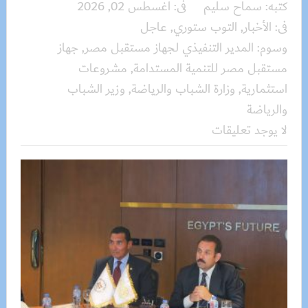
كتبه:
سماح سليم
فى:
أغسطس 02, 2026
فى:
الأخبار
,
التوب ستوري
,
عاجل
وسوم:
المدير التنفيذي لجهاز مستقبل مصر
,
جهاز
مستقبل مصر للتنمية المستدامة
,
مشروعات
استثمارية
,
وزارة الشباب والرياضة
,
وزير الشباب
والرياضة
لا يوجد تعليقات