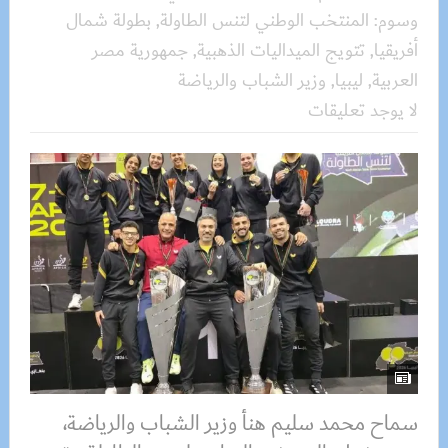
وسوم:
المنتخب الوطني لتنس الطاولة
,
بطولة شمال
أفريقيا
,
تتويج الميداليات الذهبية
,
جمهورية مصر
العربية
,
ليبيا
,
وزير الشباب والرياضة
لا يوجد تعليقات
سماح محمد سليم هنأ وزير الشباب والرياضة،