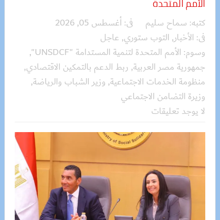
الأمم المتحدة
كتبه:
سماح سليم
فى:
أغسطس 05, 2026
فى:
الأخبار
,
التوب ستوري
,
عاجل
وسوم:
الأمم المتحدة لتنمية المستدامة "UNSDCF"
,
جمهورية مصر العربية
,
ربط الدعم بالتمكين الاقتصادي
,
منظومة الخدمات الاجتماعية
,
وزير الشباب والرياضة
,
وزيرة التضامن الاجتماعي
لا يوجد تعليقات