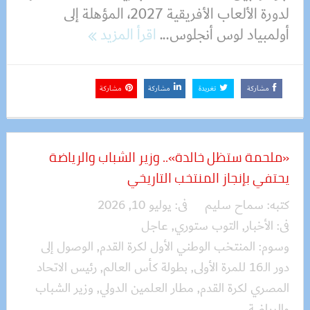
لدورة الألعاب الأفريقية 2027، المؤهلة إلى
أولمبياد لوس أنجلوس...
اقرأ المزيد
مشاركة
تغريدة
مشاركة
مشاركة
«ملحمة ستظل خالدة».. وزير الشباب والرياضة
يحتفي بإنجاز المنتخب التاريخي
كتبه:
سماح سليم
فى:
يوليو 10, 2026
فى:
الأخبار
,
التوب ستوري
,
عاجل
وسوم:
المنتخب الوطني الأول لكرة القدم
,
الوصول إلى
دور الـ16 للمرة الأولى
,
بطولة كأس العالم
,
رئيس الاتحاد
المصري لكرة القدم
,
مطار العلمين الدولي
,
وزير الشباب
والرياضة