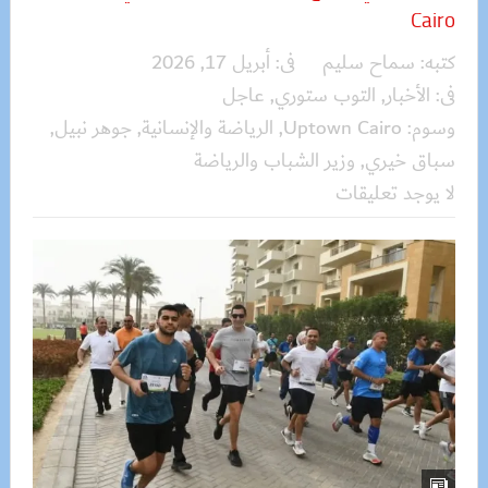
Cairo
كتبه:
سماح سليم
فى:
أبريل 17, 2026
فى:
الأخبار
,
التوب ستوري
,
عاجل
وسوم:
Uptown Cairo
,
الرياضة والإنسانية
,
جوهر نبيل
,
سباق خيري
,
وزير الشباب والرياضة
لا يوجد تعليقات