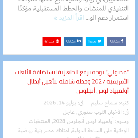
التنفيذي للمنشآت والخطط المستقبلية، مؤكدًا
استمرار دعم الو...
اقرأ المزيد
مشاركة
تغريدة
مشاركة
مشاركة
“مدبولي” يوجه برفع الجاهزية لاستضافة الألعاب
الأفريقية 2027 وخطة شاملة لتأهيل أبطال
أولمبياد لوس أنجلوس
كتبه:
سماح سليم
فى:
يوليو 14, 2026
فى:
الأخبار
,
التوب ستوري
,
عاجل
وسوم:
أولمبياد لوس أنجلوس 2028
,
المنتخبات
الوطنية على الساحة الدولية
,
امتلاك مصر بنية رياضية