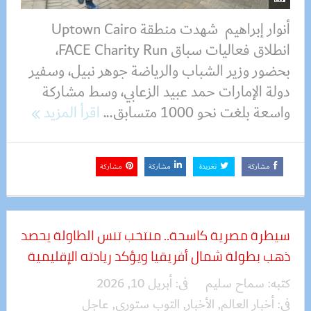
أنوار إبراهيم شهدت منطقة Uptown Cairo
انطلاق فعاليات سباق FACE Charity Run،
بحضور وزير الشباب والرياضة جوهر نبيل، وسفير
دولة الإمارات حمد عبيد الزعابي، وسط مشاركة
واسعة بلغت نحو 1000 متسابق...
اقرأ المزيد
مشاركة
تغريدة
مشاركة
مشاركة
سيطرة مصرية كاسحة.. منتخب تنس الطاولة يحصد
ذهب بطولة شمال أفريقيا ويؤكد ريادته الإقليمية
كتبه:
سماح سليم
فى:
أبريل 10, 2026
فى:
أخبار العالم
,
الأخبار
,
التوب ستوري
,
عاجل