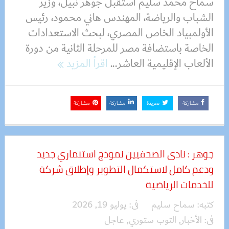
سماح محمد سليم استقبل جوهر نبيل، وزير
الشباب والرياضة، المهندس هاني محمود، رئيس
الأولمبياد الخاص المصري، لبحث الاستعدادات
الخاصة باستضافة مصر للمرحلة الثانية من دورة
الألعاب الإقليمية العاشر...
اقرأ المزيد
مشاركة
تغريدة
مشاركة
مشاركة
جوهر : نادى الصحفيين نموذج استثماري جديد
ودعم كامل لاستكمال التطوير وإطلاق شركة
للخدمات الرياضية
كتبه:
سماح سليم
فى:
يوليو 19, 2026
فى:
الأخبار
,
التوب ستوري
,
عاجل