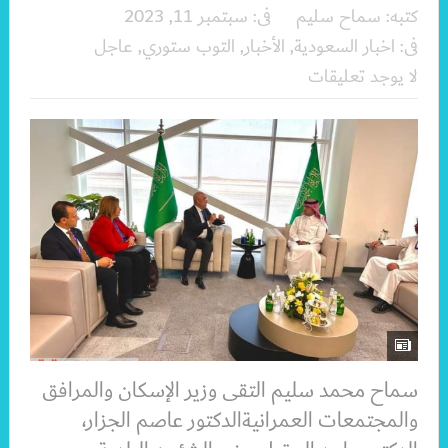
كتبه:
سماح سليم
فى:
سبتمبر 11, 2023
فى:
اخبار السعودية
,
الأخبار
,
التوب ستوري
,
عاجل
لا يوجد تعليقات
سماح محمد سليم التقى وزير الإسكان والمرافق
والمجتمعات العمرانيةالدكتور عاصم الجزار،