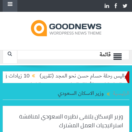
قائمة
كواليس رحلة حسام حسن نحو المجد (تقرير)
10 زيادات في 10 سنوات.. هل حان الوقت لرفع دعم البنزين نهائيا؟
لوطنية لدعم الأبطال الرياضيين وتمكين الشباب
41 مشروعًا تعليميًا دخل الخدمة و51 مشروعًا تحت التنفيذ بالمنيا
الرئيسية
وزير الاسكان السعودي
وزير الإسكان يلتقى نظيره السعودي لمناقشة
استراتيجيات العمل المشترك