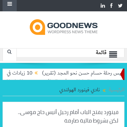
قائمة
اليس رحلة حسام حسن نحو المجد (تقرير)
10 زيادات في 10 سنوات.. هل حان الوقت لرفع دعم البنزين نهائيا؟
يغولا تودعان البطولة من ثمن النهائي
بعد رحلة طويلة.. ميسي 
الرئيسية
نادي فينورد الهولندي
فينورد يفتح الباب أمام رحيل أنيس حاج موسى..
لكن بشروط مالية صارمة