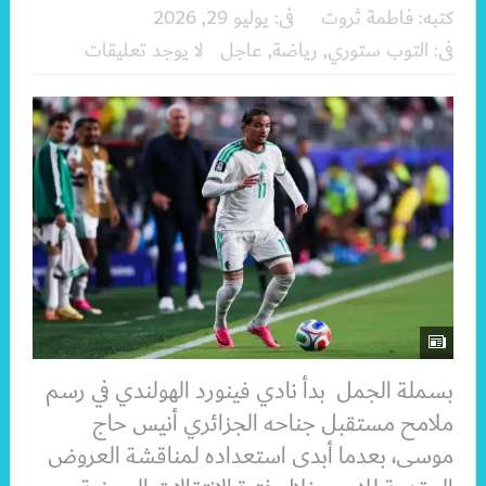
كتبه:
فاطمة ثروت
فى:
يوليو 29, 2026
فى:
التوب ستوري
,
رياضة
,
عاجل
لا يوجد تعليقات
بسملة الجمل بدأ نادي فينورد الهولندي في رسم
ملامح مستقبل جناحه الجزائري أنيس حاج
موسى، بعدما أبدى استعداده لمناقشة العروض