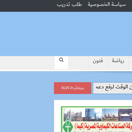
سياسة الخصوصية
طلب تدريب
رياضة
فنون
“جبروت امرأة”.. مارست الرذيلة أم
جرينتش+2 01:25