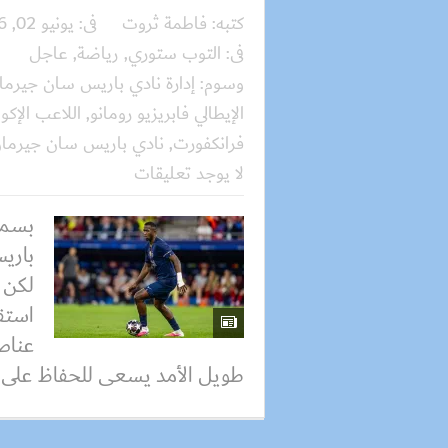
كتبه:
فاطمة ثروت
فى:
يونيو 02, 2026
فى:
التوب ستوري
,
رياضة
,
عاجل
وسوم:
إدارة نادي باريس سان جيرما
الإيطالي فابريزيو رومانو
,
اللاعب الإكو
فرانكفورت
,
نادي باريس سان جيرما
لا يوجد تعليقات
بسمل
باري
لكن 
استقر
عناص
طويل الأمد يسعى للحفاظ على ال