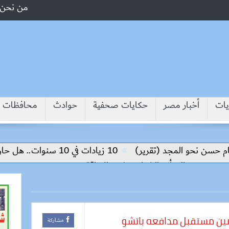
من نحن
يات
أخبار مصر
حكايات صحفية
حوادث
محافظات
سن نحو المجد (تقرير)
10 زيادات في 10 سنوات.. هل حان الوقت لرفع دعم البنزين نهائيا؟
تمكين المرأة والشباب وذوي الإعاقة
مين مستقبل مدافعه باتشو
مشاركة