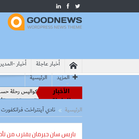
أخبار عاجلة
أخبار -المدير
المزيد
الرئيسية
الأخبار
من أساطير الملاعب إلى قيادة الفراعنة.. كواليس رحلة حسام ح
العاجلة
«تكافؤ الفرص» بأسوان تكثف فعالياتها التوعوية لدعم الأسرة و
الرئيسية
نادي آينتراخت فرانكفورت
باريس سان جيرمان يقترب من تأ