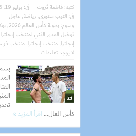
كتبه:
فاطمة ثروت
فى:
يوليو 19, 2026
فى:
التوب ستوري
,
رياضة
,
عاجل
وسوم:
بطولة كأس العالم 2026
,
بوك
توخيل المدير الفني لمنتخب إنجلترا
,
إنجلترا
,
منتخب إنجلترا
,
منتخب فرنس
لا يوجد تعليقات
بسمل
المدي
القتا
تحديد
كأس العال...
اقرأ المزيد