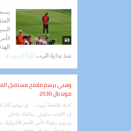
بسمل
المنت
السير
الهد
منذ بداية الب...
اقرأ المزيد
وهبي يرسم ملامح مستقبل المغرب
مونديال 2030
كتبه:
فاطمة ثروت
فى:
يوليو 10, 2026
فى:
التوب ستوري
,
رياضة
,
عاجل
وسوم:
بطولة كأس الأمم الأفريقية
,
بط