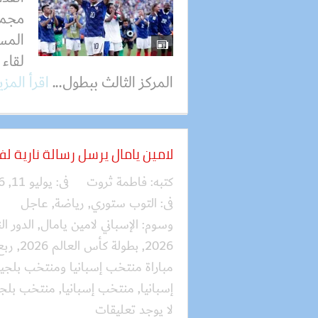
مجمو
المست
لقاء 
المركز الثالث ببطول...
اقرأ المز
لامين يامال يرسل رسالة نارية ل
كتبه:
فاطمة ثروت
فى:
يوليو 11, 2026
فى:
التوب ستوري
,
رياضة
,
عاجل
وسوم:
الإسباني لامين يامال
,
الدور ا
2026
,
بطولة كأس العالم 2026
,
ربع 
مباراة منتخب إسبانيا ومنتخب بلجيك
إسبانيا
,
منتخب إسبانيا
,
منتخب بلجي
لا يوجد تعليقات