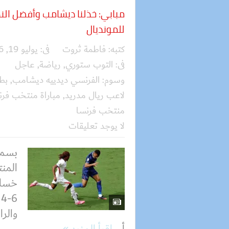
مبابي: خذلنا ديشامب وأفضل الن
للمونديال
كتبه:
فاطمة ثروت
فى:
يوليو 19, 2026
فى:
التوب ستوري
,
رياضة
,
عاجل
وسوم:
الفرنسي ديدييه ديشامب
,
بطو
لاعب ريال مدريد
,
مباراة منتخب فرن
منتخب فرنسا
لا يوجد تعليقات
بسملة
المن
خسارة
4