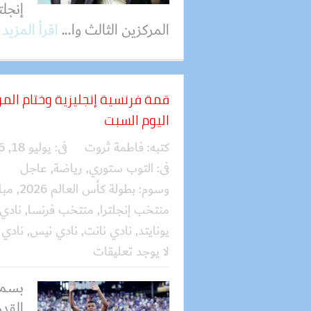
المركزين الثالث وا...
اقرأ المزيد
قمة فرنسية إنجليزية وختام المون
اليوم السبت
كتبه:
فاطمة ثروت
فى:
يوليو 18, 2026
فى:
التوب ستوري
,
رياضة
,
عاجل
وسوم:
بطولة كأس العالم 2026
,
مبا
منتخب إنجلترا
,
منتخب فرنسا
,
نادي 
يونايتد
,
نادي نانت
,
نادي نيس
,
نادي 
لا يوجد تعليقات
بسمل