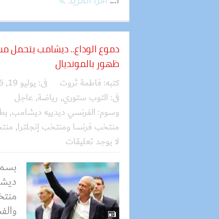
أ...
اقرأ المزيد
دموع الوداع.. ديشامب يتحمل م
ظهور بالمونديال
كتبه:
فاطمة ثروت
فى:
يوليو 19, 2026
فى:
التوب ستوري
,
رياضة
,
عاجل
وسوم:
الفرنسي ديدييه ديشامب
,
بطو
منتخب فرنسا ومنتخب إنجلترا
,
منتخ
لا يوجد تعليقات
بسمل
ديشا
منتخ
والفخ