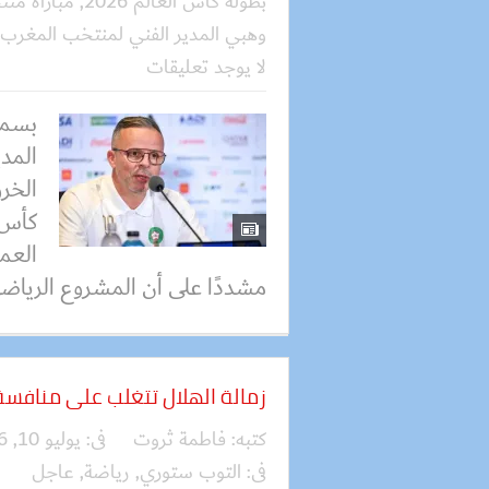
بطولة كأس العالم 2026
,
مباراة من
وهبي المدير الفني لمنتخب المغرب
لا يوجد تعليقات
بسمل
المدي
الخرو
العمل
مشددًا على أن المشروع الرياضي
زمالة الهلال تتغلب على منافسة
كتبه:
فاطمة ثروت
فى:
يوليو 10, 2026
فى:
التوب ستوري
,
رياضة
,
عاجل