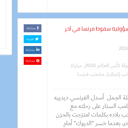
سؤولية سقوط فرنسا في آخر
مشاركة
تغريدة
مشاركة
مشاركة
لة كأس العالم 2026
,
مباراة
ب إنجلترا
,
منتخب فرنسا
ة الجمل أسدل الفرنسي ديدييه
مب الستار على رحلته مع
ب بلاده بكلمات امتزجت بالحزن
ر، بعدما خسر “الديوك” أمام