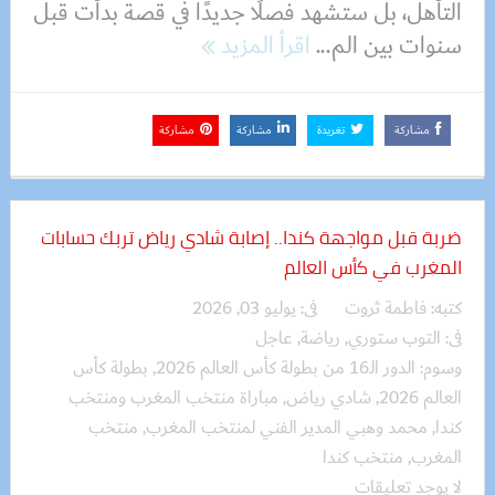
التأهل، بل ستشهد فصلًا جديدًا في قصة بدأت قبل
سنوات بين الم...
اقرأ المزيد
مشاركة
تغريدة
مشاركة
مشاركة
ضربة قبل مواجهة كندا.. إصابة شادي رياض تربك حسابات
المغرب في كأس العالم
كتبه:
فاطمة ثروت
فى:
يوليو 03, 2026
فى:
التوب ستوري
,
رياضة
,
عاجل
وسوم:
الدور الـ16 من بطولة كأس العالم 2026
,
بطولة كأس
العالم 2026
,
شادي رياض
,
مباراة منتخب المغرب ومنتخب
كندا
,
محمد وهبي المدير الفني لمنتخب المغرب
,
منتخب
المغرب
,
منتخب كندا
لا يوجد تعليقات