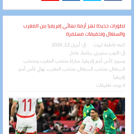
تطورات جديدة تهز أزمة نهائي إفريقيا بين المغرب
والسنغال وتحقيقات مستمرة
كتبه:
فاطمة ثروت
فى:
أبريل 12, 2026
فى:
التوب ستوري
,
رياضة
,
عاجل
وسوم:
كأس أمم إفريقيا
,
مباراة منتخب المغرب ومنتخب
السنغال
,
منتخب السنغال
,
منتخب المغرب
,
نهائي كأس أمم
إفريقيا
لا يوجد تعليقات