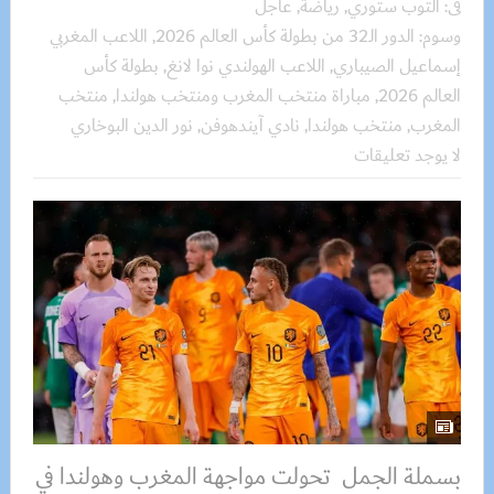
فى:
التوب ستوري
,
رياضة
,
عاجل
وسوم:
الدور الـ32 من بطولة كأس العالم 2026
,
اللاعب المغربي
إسماعيل الصيباري
,
اللاعب الهولندي نوا لانغ
,
بطولة كأس
العالم 2026
,
مباراة منتخب المغرب ومنتخب هولندا
,
منتخب
المغرب
,
منتخب هولندا
,
نادي آيندهوفن
,
نور الدين البوخاري
لا يوجد تعليقات
بسملة الجمل تحولت مواجهة المغرب وهولندا في