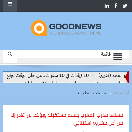
قائمة
10 زيادات في 10 سنوات.. هل حان الوقت لرفع دعم البنزين نهائيا؟
“
لاح يرتدي الرقم 10 مع طرابزون سبور ويبعث أول رسالة للجماهير
الرئيسية
منتخب المغرب
مساعد مدرب المغرب يحسم مستقبله ويؤكد: لن أغادر إلا
من أجل مشروع استثنائي