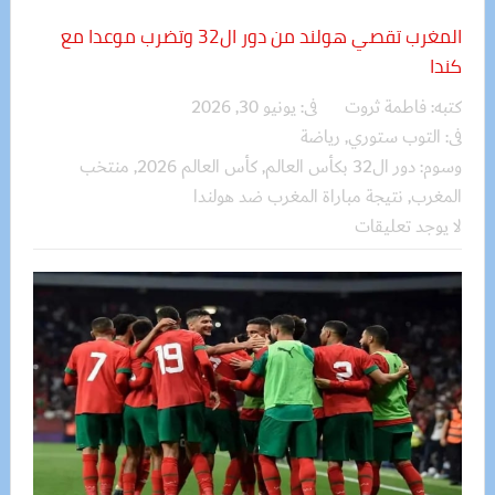
المغرب تقصي هولند من دور ال32 وتضرب موعدا مع
كندا
كتبه:
فاطمة ثروت
فى:
يونيو 30, 2026
فى:
التوب ستوري
,
رياضة
وسوم:
دور ال32 بكأس العالم
,
كأس العالم 2026
,
منتخب
المغرب
,
نتيجة مباراة المغرب ضد هولندا
لا يوجد تعليقات