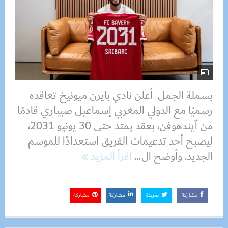
بسملة الجمل أعلن نادي بايرن ميونيخ تعاقده
رسميًا مع الدولي المغربي إسماعيل صيباري قادمًا
من آيندهوفن، بعقد يمتد حتى 30 يونيو 2031،
ليصبح أحد تدعيمات الفريق استعدادًا للموسم
الجديد. وأوضح ال...
اقرأ المزيد
مشاركة
تغريدة
مشاركة
مشاركة