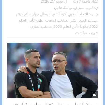
كتبه:
فاطمة ثروت
فى:
يوليو 27, 2026
فى:
التوب ستوري
,
رياضة
,
عاجل
وسوم:
الاتحاد المغربي لكرة القدم
,
البرتغالي جواو ساكرامينتو
مساعد المدير الفني لمنتخب المغرب
,
بطولة كأس العالم
2022
,
بطولة كأس العالم 2026
,
منتخب المغرب
لا يوجد تعليقات
بسملة الجمل حسم البرتغالي جواو ساكرامينتو،