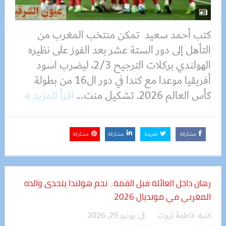
كتب أحمد سعيد تمكن منتخب المغرب من
التأهل إلى دور الستة عشر بعد الفوز على نظيره
الهولندي بركلات الترجيح 2/3، ليضرب اسود
أفريقيا موعدا مع كندا في دور ال16 من بطولة
كأس العالم 2026. تشكيل منت...
اقرأ المزيد
مشاركة
تغريدة
مشاركة
مشاركة
رهان داخل العائلة قبل القمة.. نجم هولندا يتحدى والده
المغربي في مونديال 2026
كتبه:
فاطمة ثروت
فى:
يونيو 29, 2026