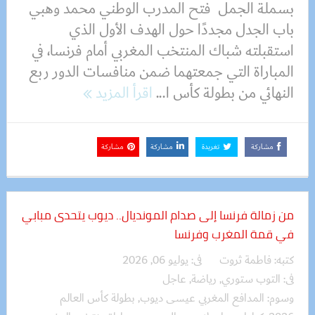
بسملة الجمل فتح المدرب الوطني محمد وهبي
باب الجدل مجددًا حول الهدف الأول الذي
استقبلته شباك المنتخب المغربي أمام فرنسا، في
المباراة التي جمعتهما ضمن منافسات الدور ربع
النهائي من بطولة كأس ا...
اقرأ المزيد
مشاركة
تغريدة
مشاركة
مشاركة
من زمالة فرنسا إلى صدام المونديال.. ديوب يتحدى مبابي
في قمة المغرب وفرنسا
كتبه:
فاطمة ثروت
فى:
يوليو 06, 2026
فى:
التوب ستوري
,
رياضة
,
عاجل
وسوم:
المدافع المغربي عيسى ديوب
,
بطولة كأس العالم