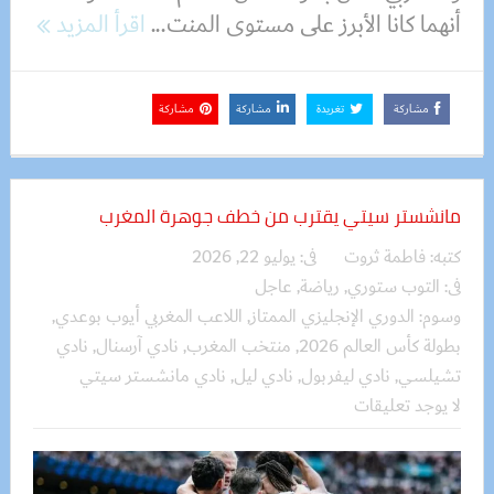
أنهما كانا الأبرز على مستوى المنت...
اقرأ المزيد
مشاركة
تغريدة
مشاركة
مشاركة
مانشستر سيتي يقترب من خطف جوهرة المغرب
كتبه:
فاطمة ثروت
فى:
يوليو 22, 2026
فى:
التوب ستوري
,
رياضة
,
عاجل
وسوم:
الدوري الإنجليزي الممتاز
,
اللاعب المغربي أيوب بوعدي
,
بطولة كأس العالم 2026
,
منتخب المغرب
,
نادي آرسنال
,
نادي
تشيلسي
,
نادي ليفربول
,
نادي ليل
,
نادي مانشستر سيتي
لا يوجد تعليقات