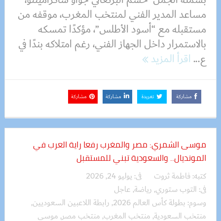
مساعد المدير الفني لمنتخب المغرب، موقفه من
مستقبله مع “أسود الأطلس”، مؤكدًا تمسكه
بالاستمرار داخل الجهاز الفني، رغم امتلاكه بندًا في
ع...
اقرأ المزيد
مشاركة
تغريدة
مشاركة
مشاركة
موسى الشمري: مصر والمغرب رفعا راية العرب في
المونديال.. والسعودية تبني للمستقبل
كتبه:
فاطمة ثروت
فى:
يوليو 24, 2026
فى:
التوب ستوري
,
رياضة
,
عاجل
وسوم:
بطولة كأس العالم 2026
,
رابطة اللاعبين السعوديين
,
منتخب السعودية
,
منتخب المغرب
,
منتخب مصر
,
موسى