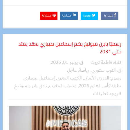
مشاركة
تغريدة
مشاركة
مشاركة
رسميًا بايرن ميونيخ يضم إسماعيل صيباري بعقد يمتد
حتى 2031
كتبه:
فاطمة ثروت
فى:
يوليو 01, 2026
فى:
التوب ستوري
,
رياضة
,
عاجل
وسوم:
الدوري الألماني
,
اللاعب المغربي إسماعيل صيباري
,
بطولة كأس العالم 2026
,
منتخب المغرب
,
نادي بايرن ميونيخ
لا يوجد تعليقات