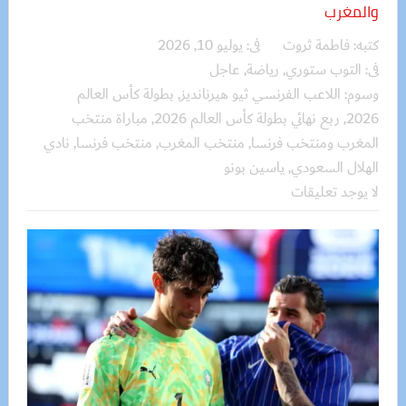
والمغرب
كتبه:
فاطمة ثروت
فى:
يوليو 10, 2026
فى:
التوب ستوري
,
رياضة
,
عاجل
وسوم:
اللاعب الفرنسي ثيو هيرنانديز
,
بطولة كأس العالم
2026
,
ربع نهائي بطولة كأس العالم 2026
,
مباراة منتخب
المغرب ومنتخب فرنسا
,
منتخب المغرب
,
منتخب فرنسا
,
نادي
الهلال السعودي
,
ياسين بونو
لا يوجد تعليقات