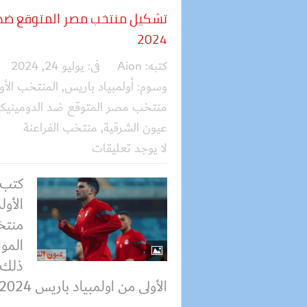
تشكيل منتخب مصر المتوقع ضد ا
2024
كتبه:
Aion
فى:
يوليو 24, 2024
ف
وسوم:
أولمبياد باريس
,
المنتخب الأو
منتخب مصر المتوقع ضد الدومينيكان في
عيون الشرقية
,
منتخب الفراعنة
لا يوجد تعليقات
كتب 
الأو
منتخب
ذلك 
الأولى من اولمبياد باريس 2024....