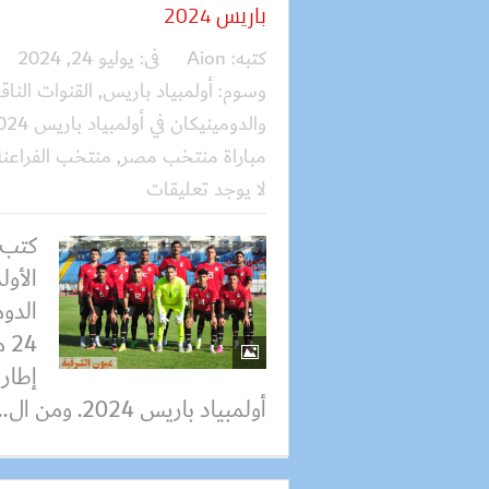
باريس 2024
كتبه:
Aion
فى:
يوليو 24, 2024
ف
وسوم:
أولمبياد باريس
,
القنوات النا
والدومينيكان في أولمبياد باريس 2024
مباراة منتخب مصر
,
منتخب الفراعنة
لا يوجد تعليقات
كتب 
الأو
الدوم
24
إطار 
أولمبياد باريس 2024. ومن ال...