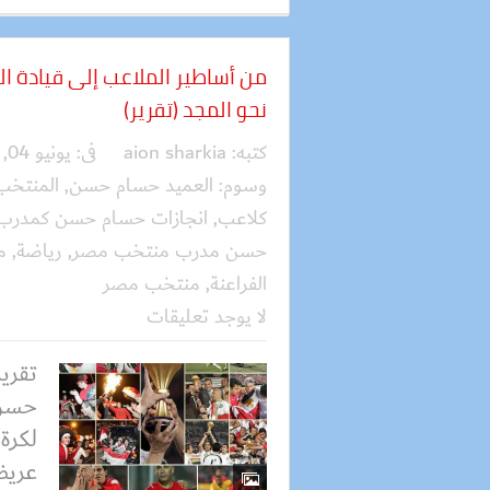
من أساطير الملاعب إلى قيادة ا
نحو المجد (تقرير)
كتبه:
aion sharkia
فى:
يونيو 04, 2024
وسوم:
العميد حسام حسن
,
المنتخب
كلاعب
,
انجازات حسام حسن كمدرب
حسن مدرب منتخب مصر
,
رياضة
,
م
الفراعنة
,
منتخب مصر
لا يوجد تعليقات
تقرير
حسن 
لكرة 
عريض