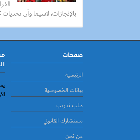
الفرا
بالإنجازات، لاسيما وأن تحديات ك
صفحات
مو
ال
الرئيسية
يص
بيانات الخصوصية
الآ
طلب تدريب
مستشارك القانوني
من نحن