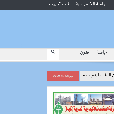
سياسة الخصوصية
طلب تدريب
رياضة
فنون
“جبروت امرأة”.. مارست الرذيلة أما
جرينتش+2 09:29