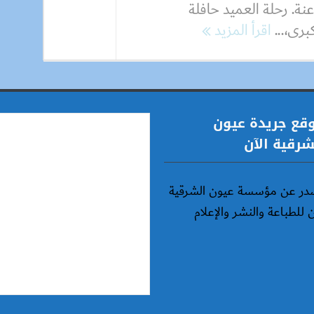
عنة. رحلة العميد حافلة
برى،...
اقرأ المزيد
قع جريدة عيون
شرقية الآن
در عن مؤسسة عيون الشرقية
ن للطباعة والنشر والإعلام