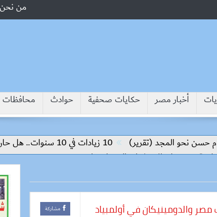
من نحن
يات
أخبار مصر
حكايات صحفية
حوادث
محافظات
سن نحو المجد (تقرير)
10 زيادات في 10 سنوات.. هل حان الوقت لرفع دعم البنزين نهائيا؟
رتكز على الاستثمار والتكنولوجيا
 مصر والدومينيكان في أولمبياد
مشاركة