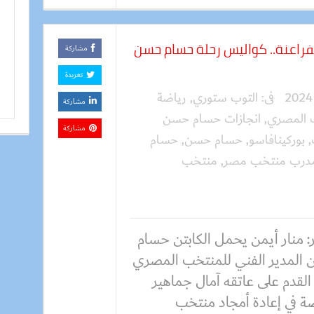
لفراعنة.. كواليس رحلة حسام حسن
مشاركة
تغريدة
فى:
التوب ستوري
,
رياضة
مشاركة
 المصري
,
انجازات حسام حسن
مشاركة
,
بوركينافاسو
,
حسام حسن
,
حسام
درب منتخب مصر
,
منتخب
: منار أيمن يحمل الكابتن حسام
المدير الفني للمنتخب المصري
القدم على عاتقه آمال جماهير
ة في إعادة أمجاد منتخب