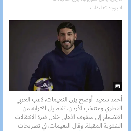
لا يوجد تعليقات
أحمد سعيد أوضح يزن النعيمات، لاعب العربي
القطري ومنتخب الأردن، تفاصيل اقترابه من
الانضمام إلى صفوف الأهلي خلال فترة الانتقالات
الشتوية المقبلة. وقال النعيمات، في تصريحات