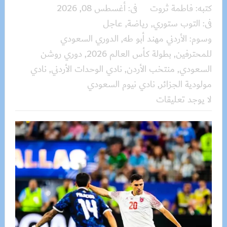
كتبه:
فاطمة ثروت
فى:
أغسطس 08, 2026
فى:
التوب ستوري
,
رياضة
,
عاجل
وسوم:
الأردني مهند أبو طه
,
الدوري السعودي
للمحترفين
,
بطولة كأس العالم 2026
,
دوري روشن
السعودي
,
منتخب الأردن
,
نادي الوحدات الأردني
,
نادي
مولودية الجزائر
,
نادي نيوم السعودي
لا يوجد تعليقات