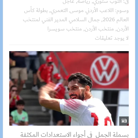
فى:
التوب ستوري
,
رياضة
,
عاجل
وسوم:
اللاعب الأردني موسى التعمري
,
بطولة كأس
العالم 2026
,
جمال السلامي المدير الفني لمنتخب
الأردن
,
منتخب الأردن
,
منتخب سويسرا
لا يوجد تعليقات
بسملة الجمل في أجواء الاستعدادات المكثفة