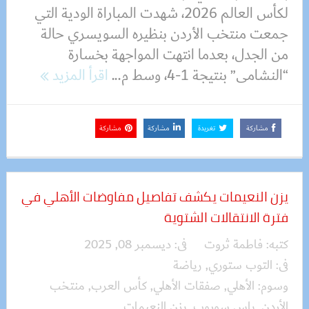
لكأس العالم 2026، شهدت المباراة الودية التي
جمعت منتخب الأردن بنظيره السويسري حالة
من الجدل، بعدما انتهت المواجهة بخسارة
“النشامى” بنتيجة 1-4، وسط م...
اقرأ المزيد
مشاركة
تغريدة
مشاركة
مشاركة
يزن النعيمات يكشف تفاصيل مفاوضات الأهلي في
فترة الانتقالات الشتوية
كتبه:
فاطمة ثروت
فى:
ديسمبر 08, 2025
فى:
التوب ستوري
,
رياضة
وسوم:
الأهلي
,
صفقات الأهلي
,
كأس العرب
,
منتخب
الأردن
,
ياس سوروب
,
يزن النعيمات