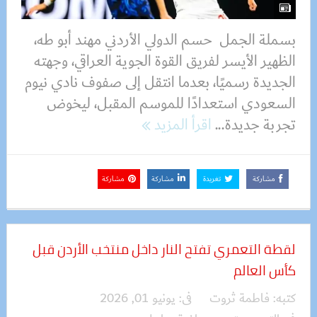
بسملة الجمل حسم الدولي الأردني مهند أبو طه،
الظهير الأيسر لفريق القوة الجوية العراقي، وجهته
الجديدة رسميًا، بعدما انتقل إلى صفوف نادي نيوم
السعودي استعدادًا للموسم المقبل، ليخوض
تجربة جديدة...
اقرأ المزيد
مشاركة
تغريدة
مشاركة
مشاركة
لقطة التعمري تفتح النار داخل منتخب الأردن قبل
كأس العالم
كتبه:
فاطمة ثروت
فى:
يونيو 01, 2026