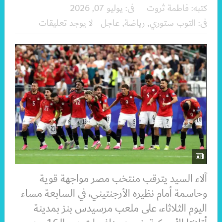
كتبه:
فاطمة ثروت
فى:
يوليو 07, 2026
فى:
التوب ستوري
,
رياضة
,
عاجل
لا يوجد تعليقات
آلاء السيد يترقب منتخب مصر مواجهة قوية
وحاسمة أمام نظيره الأرجنتيني، في السابعة مساء
اليوم الثلاثاء، على ملعب مرسيدس بنز بمدينة