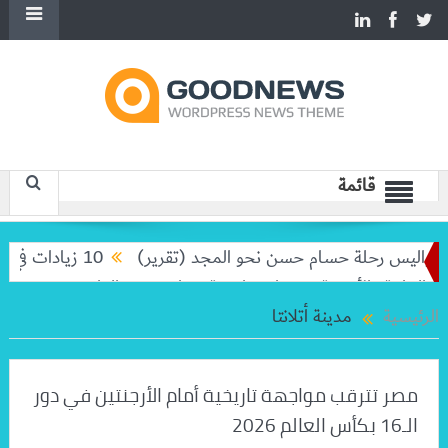
قائمة
كواليس رحلة حسام حسن نحو المجد (تقرير)
10 زيادات في 10 سنوات.. هل حان الوقت لرفع دعم البنزين نهائيا؟
لعامة والأزهرية.. وحفاوة واسعة بغراب وعبد الدايم
وزير الخار
الرئيسية
مدينة أتلانتا
مصر تترقب مواجهة تاريخية أمام الأرجنتين في دور
الـ16 بكأس العالم 2026