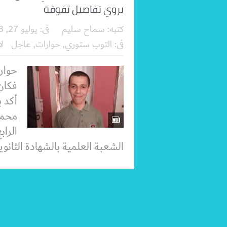
يروي تفاصيل تفوقة
كتبه:
سماح سليم
فى:
يوليو 27, 2023
فى:
التوب ستوري
,
حوارات
,
عاجل
ل
حوار
فكان
أكد 
محمد
الرا
الشعبة العلمية بالشهادة الثانوية