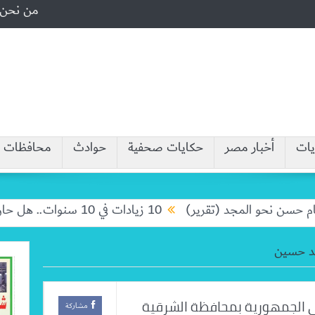
من نحن
يات
أخبار مصر
حكايات صحفية
حوادث
محافظات
سن نحو المجد (تقرير)
10 زيادات في 10 سنوات.. هل حان الوقت لرفع دعم البنزين نهائيا؟
د حسين
ى الجمهورية بمحافظة الشرقية
مشاركة