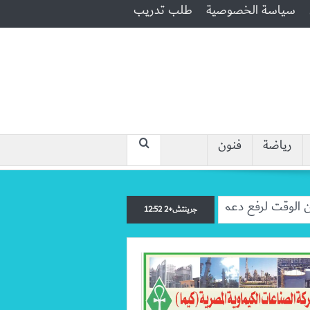
سياسة الخصوصية
طلب تدريب
رياضة
فنون
“جبروت امرأة”.. مارست الرذيلة أم
جرينتش+2 12:52