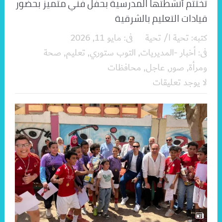
تختتم أنشطتها المدرسية بحفل فني متميز بحضور
قيادات التعليم بالشرقية
كتبه:
تحية ا/ تحية
فى:
مايو 11, 2026
فى:
أخبار -المديريات
,
التوب ستوري
,
تعليم
,
صحة
ومرأة
,
صور
,
عاجل
,
محافظات
لا يوجد تعليقات