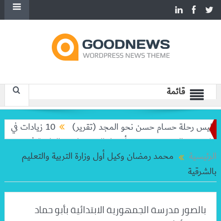
قائمة
واليس رحلة حسام حسن نحو المجد (تقرير)
10 زيادات في 10 سنوات.. هل حان الوقت لرفع دعم البنزين نهائيا؟
لتوديع والده خورخي
أسعار الخضروات و الفاكهة في سوق العبور اليوم ال
الرئيسية
محمد رمضان وكيل أول وزارة التربية والتعليم
بالشرقية
بالصور مدرسة الجمهورية الابتدائية بأبو حماد