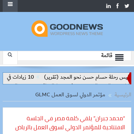
قائمة
اليس رحلة حسام حسن نحو المجد (تقرير)
10 زيادات في 10 سنوات.. هل حان الوقت لرفع دعم البنزين نهائيا؟
روق والعبور الجديدة وتدفع تنفيذ المرافق
سعر الحديد والاسمنت
الرئيسية
مؤتمر الدولي لسوق العمل GLMC
“محمد جبران” يلقي كلمة مصر في الجلسة
الافتتاحية للمؤتمر الدولي لسوق العمل بالرياض