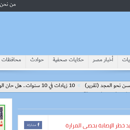
من نحن
يات
أخبار مصر
حكايات صحفية
حوادث
محافظات
نحو المجد (تقرير)
10 زيادات في 10 سنوات.. هل حان الوقت لرفع دعم البنزين نهائيا؟
روعات “حياة كريمة”
د خطر الإصابة بحصى المرارة
مشاركة