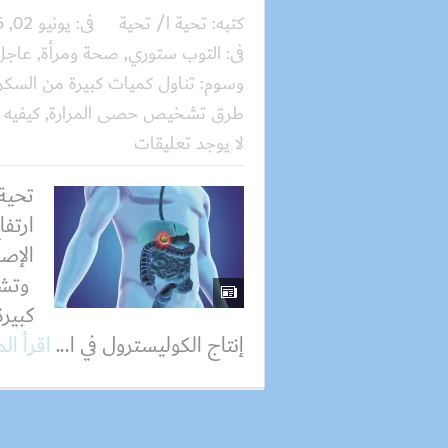
كتبه:
تحية ا/ تحية
فى:
يونيو 02, 2026
فى:
التوب ستوري
,
صحة ومرأة
,
عاجل
وسوم:
تناول كميات كبيرة من السكر 
طرق تشخيص حصى المرارة
,
كيفيه 
لا يوجد تعليقات
تحية
ارتف
الإصا
وتشي
كبيرة
إنتاج الكوليسترول في ا...
اقرأ ال