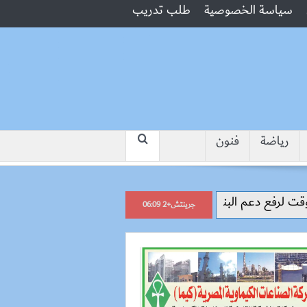
سياسة الخصوصية
طلب تدريب
رياضة
فنون
“جبروت امرأة”.. مارست الرذيلة أمام 
جرينتش+2 06:09