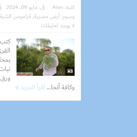
كتبه:
Aion
فى:
مايو 09, 2024
ف
وسوم:
أرض مصرية
,
قراموص الشرقي
لا يوجد تعليقات
كتب 
القرى
بمحا
نبات 
ورق ي
وكافة أنحا...
اقرأ المزيد