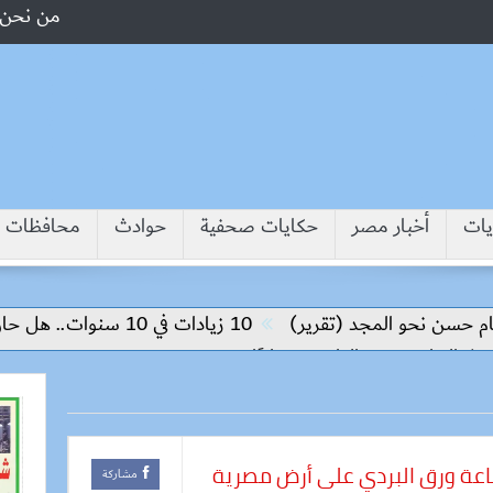
من نحن
يات
أخبار مصر
حكايات صحفية
حوادث
محافظات
سن نحو المجد (تقرير)
10 زيادات في 10 سنوات.. هل حان الوقت لرفع دعم البنزين نهائيا؟
البرامج حتى الواحدة صباحًا
عة ورق البردي على أرض مصرية
مشاركة