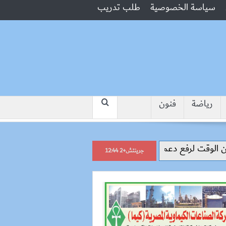
سياسة الخصوصية
طلب تدريب
رياضة
فنون
“جبروت امرأة”.. مارست الرذيلة أم
جرينتش+2 12:44