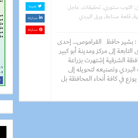
ى:
التوب ستوري
,
تحقيقات
,
عاجل
تغريدة
ة
,
قلعة صناعة
,
ورق البردي
مشاركة
مشاركة
: بشير حافظ القراموص… إحدى
 التابعة إلى مركز ومدينة أبو كبير
فظة الشرقية إشتهرت بزراعة
البردي وتصنيعه لتحويله إلى
وزع في كافة أنحاء المحافظة بل