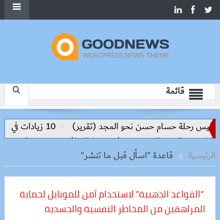
قائمة
اليس رحلة حسام حسن نحو المجد (تقرير)
10 زيادات في 10 سنوات.. هل حان الوقت لرفع دعم البنزين نهائيا؟
روق والعبور الجديدة وتدفع تنفيذ المرافق
سعر الحديد والاسمنت
الرئيسية
قاعدة "اسأل قبل ما تنشر"
“القواعد الذهبية” لاستخدام آمن للموبايل لحماية
المراهقين من المخاطر النفسية والجسدية