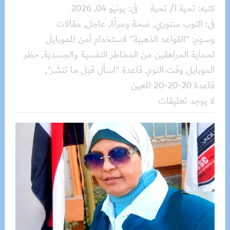
كتبه:
تحية ا/ تحية
فى:
يونيو 04, 2026
فى:
التوب ستوري
,
صحة ومرأة
,
عاجل
,
مقالات
وسوم:
"القواعد الذهبية" لاستخدام آمن للموبايل
لحماية المراهقين من المخاطر النفسية والجسدية
,
حظر
الموبايل وقت النوم
,
قاعدة "اسأل قبل ما تنشر"
,
قاعدة 20-20-20 للعين
لا يوجد تعليقات