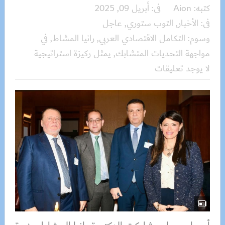
كتبه:
Aion
فى:
أبريل 09, 2025
فى:
الأخبار
,
التوب ستوري
,
عاجل
وسوم:
التكامل الاقتصادي العربي
,
رانيا المشاط
,
في
مواجهة التحديات المتشابك
,
يمثل ركيزة استراتيجية
لا يوجد تعليقات